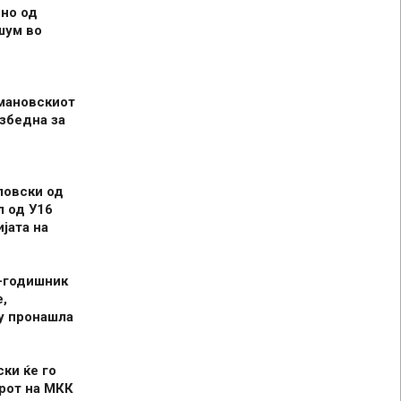
но од
шум во
мановскиот
збедна за
ловски од
л од У16
јата на
-годишник
,
у пронашла
ски ќе го
рот на МКК