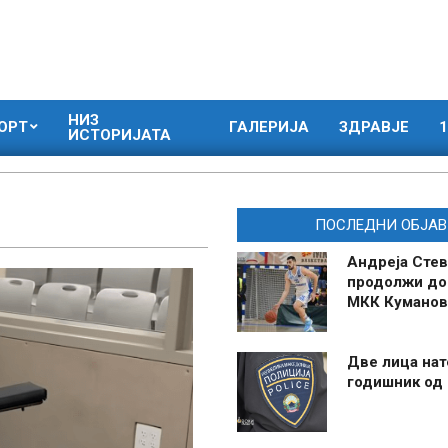
НИЗ
ОРТ
ГАЛЕРИЈА
ЗДРАВЈЕ
1
ИСТОРИЈАТА
ПОСЛЕДНИ ОБЈАВ
Андреја Стев
продолжи до
МКК Куманов
Две лица нат
годишник од