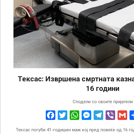
Тексас: Извршена смртната казна
16 години
2022-
Сподели со своите пријатели
08-
18
Facebook
Twitter
WhatsApp
Messenge
Telegr
Vibe
G
Тексас погуби 41-годишен маж кој пред повеќе од 16 го