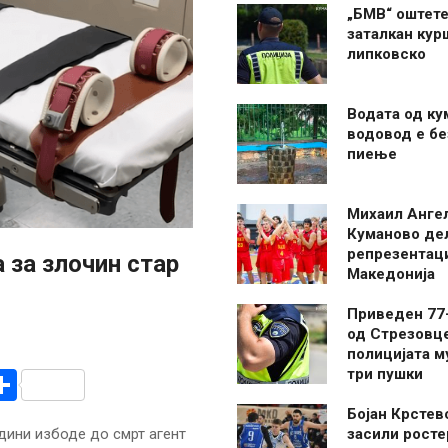
„БМВ“ оштете
заталкан кур
липковско
Водата од ку
водовод е бе
пиење
Михаил Анге
Куманово де
репрезентаци
 за злочин стар
Македонија
Приведен 77
од Стрезовце
полицијата м
три пушки
r
am
r
mail
Share
Бојан Крстев
дини избоде до смрт агент
засили росте