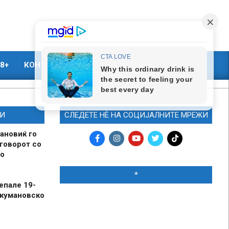
8+
КОНТАКТ
МАРКЕТИНГ
И
СЛЕДЕТЕ НЀ НА СОЦИЈАЛНИТЕ МРЕЖИ
ановиќ го
говорот со
о
*
епале 19-
 кумановско