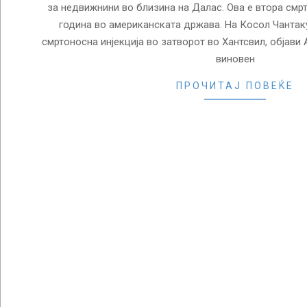
за недвижнини во близина на Далас. Ова е втора смр
година во американската држава. На Косол Чантак
смртоносна инјекција во затворот во Хантсвил, објави 
виновен
ПРОЧИТАЈ ПОВЕЌЕ