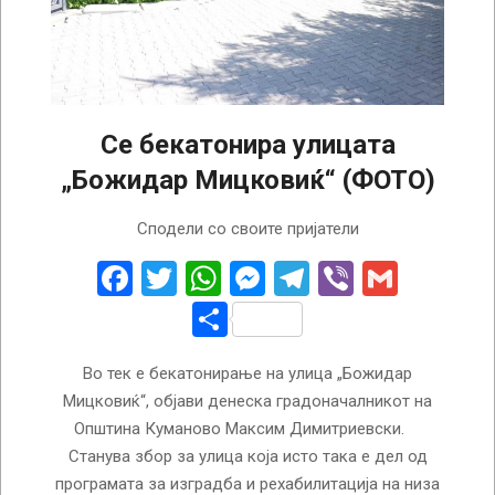
Се бекатонира улицата
„Божидар Мицковиќ“ (ФОТО)
2025-
Сподели со своите пријатели
05-
02
Facebook
Twitter
WhatsApp
Messenger
Telegram
Viber
Gmail
Share
Во тек е бекатонирање на улица „Божидар
Мицковиќ“, објави денеска градоначалникот на
Општина Куманово Максим Димитриевски.
Станува збор за улица која исто така е дел од
програмата за изградба и рехабилитација на низа