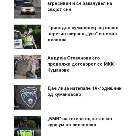
агресивен и се заканувал на
својот син
Приведен кумановец кој возел
нерегистрирано „југо“ и немал
дозвола
Андреја Стевановиќ го
продолжи договорот со МКК
Куманово
Две лица натепале 19-годишник
од кумановско
„БМВ“ оштетено од заталкан
куршум во липковско