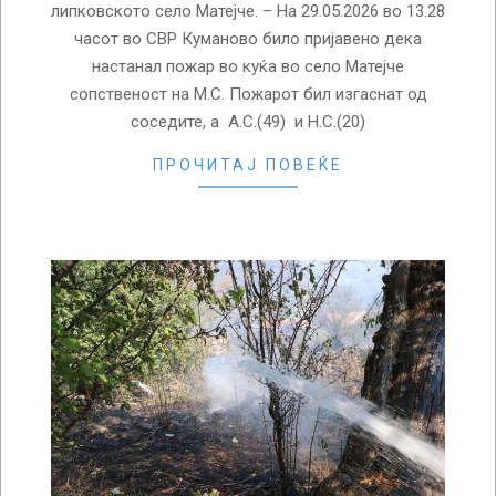
липковското село Матејче. – На 29.05.2026 во 13.28
часот во СВР Куманово било пријавено дека
настанал пожар во куќа во село Матејче
сопственост на М.С. Пожарот бил изгаснат од
соседите, а А.С.(49) и Н.С.(20)
ПРОЧИТАЈ ПОВЕЌЕ