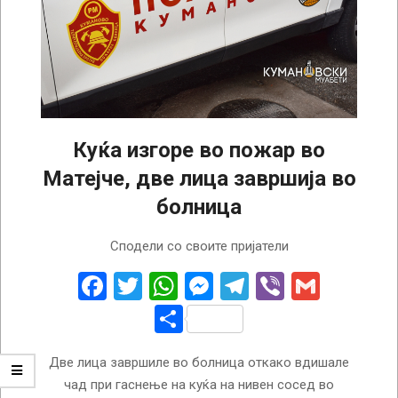
Куќа изгоре во пожар во
Матејче, две лица завршија во
болница
2026-
Сподели со своите пријатели
05-
30
Facebook
Twitter
WhatsApp
Messenger
Telegram
Viber
Gmail
Share
Две лица завршиле во болница откако вдишале
чад при гаснење на куќа на нивен сосед во