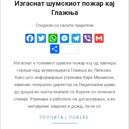
Изгаснат шумскиот пожар кај
Глажња
2026-
Сподели со своите пријатели
04-
21
Facebook
Twitter
WhatsApp
Messenger
Telegram
Viber
Gmail
Share
Изгаснат е големиот шумски пожар кој од завчера
гореше над акумулацијата Глажња во Липково.
Како што информираше утринава Кире Михаилов,
заменик генерален директор на Национални шуми,
до доцна во ноќта екипите се бореле со огнената
стихија. Утринава е работено на догаснување, а во
меѓувреме заврнал и дожд, па не се
ПРОЧИТАЈ ПОВЕЌЕ