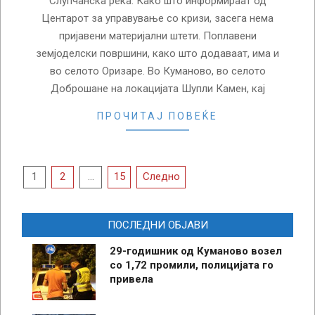
Слупчанска река. Како што информираат од
Центарот за управување со кризи, засега нема
пријавени материјални штети. Поплавени
земјоделски површини, како што додаваат, има и
во селото Оризаре. Во Куманово, во селото
Доброшане на локацијата Шупли Камен, кај
ПРОЧИТАЈ ПОВЕЌЕ
Posts
1
2
…
15
Следно
pagination
ПОСЛЕДНИ ОБЈАВИ
29-годишник од Куманово возел
со 1,72 промили, полицијата го
привела