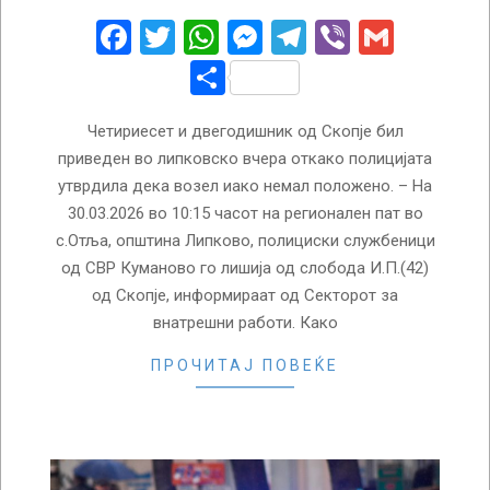
31
Facebook
Twitter
WhatsApp
Messenger
Telegram
Viber
Gmail
Share
Четириесет и двегодишник од Скопје бил
приведен во липковско вчера откако полицијата
утврдила дека возел иако немал положено. – На
30.03.2026 во 10:15 часот на регионален пат во
с.Отља, општина Липково, полициски службеници
од СВР Куманово го лишија од слобода И.П.(42)
од Скопје, информираат од Секторот за
внатрешни работи. Како
ПРОЧИТАЈ ПОВЕЌЕ