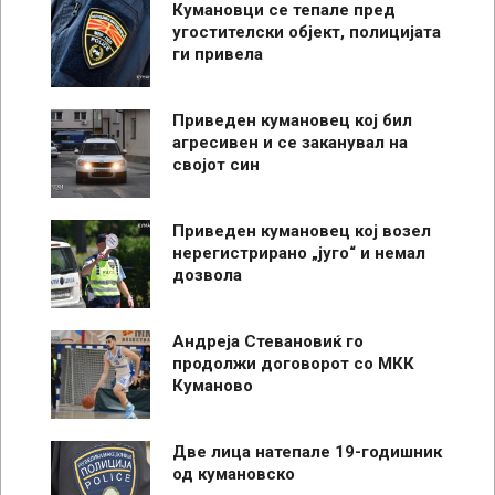
Кумановци се тепале пред
угостителски објект, полицијата
ги привела
Приведен кумановец кој бил
агресивен и се заканувал на
својот син
Приведен кумановец кој возел
нерегистрирано „југо“ и немал
дозвола
Андреја Стевановиќ го
продолжи договорот со МКК
Куманово
Две лица натепале 19-годишник
од кумановско