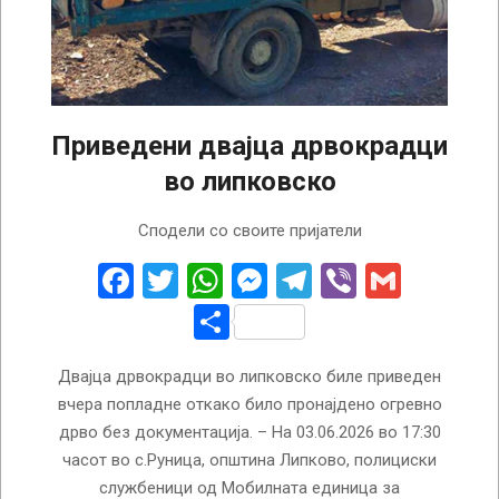
Приведени двајца дрвокрадци
во липковско
2026-
Сподели со своите пријатели
06-
04
Facebook
Twitter
WhatsApp
Messenger
Telegram
Viber
Gmail
Share
Двајца дрвокрадци во липковско биле приведен
вчера попладне откако било пронајдено огревно
дрво без документација. – На 03.06.2026 во 17:30
часот во с.Руница, општина Липково, полициски
службеници од Мобилната единица за