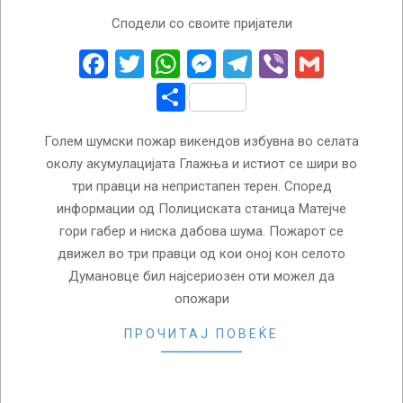
2026-
Сподели со своите пријатели
04-
20
Facebook
Twitter
WhatsApp
Messenger
Telegram
Viber
Gmail
Share
Голем шумски пожар викендов избувна во селата
околу акумулацијата Глажња и истиот се шири во
три правци на непристапен терен. Според
информации од Полициската станица Матејче
гори габер и ниска дабова шума. Пожарот се
движел во три правци од кои оној кон селото
Думановце бил најсериозен оти можел да
опожари
ПРОЧИТАЈ ПОВЕЌЕ