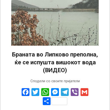
Браната во Липково преполна,
ќе се испушта вишокот вода
(ВИДЕО)
2026-
Сподели со своите пријатели
02-
17
Facebook
Twitter
WhatsApp
Messenger
Telegram
Viber
Gmail
Share