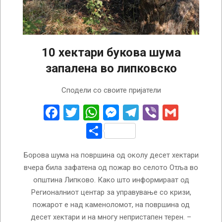
10 хектари букова шума
запалена во липковско
2026-
Сподели со своите пријатели
04-
30
Facebook
Twitter
WhatsApp
Messenger
Telegram
Viber
Gmail
Share
Борова шума на површина од околу десет хектари
вчера била зафатена од пожар во селото Отља во
општина Липково. Како што информираат од
Регионалниот центар за управување со кризи,
пожарот е над каменоломот, на површина од
десет хектари и на многу непристапен терен. –