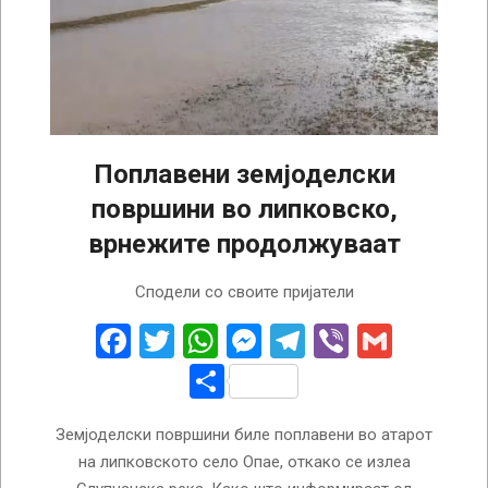
Поплавени земјоделски
површини во липковско,
врнежите продолжуваат
2026-
Сподели со своите пријатели
02-
16
Facebook
Twitter
WhatsApp
Messenger
Telegram
Viber
Gmail
Share
Земјоделски површини биле поплавени во атарот
на липковското село Опае, откако се излеа