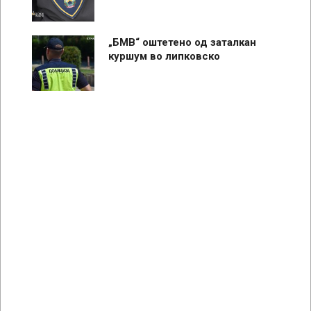
„БМВ“ оштетено од заталкан
куршум во липковско