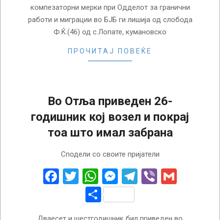
компезаторни мерки при Одделот за гранични
работи и миграции во БЈБ ги лишија од слобода
Ф.Ќ.(46) од с.Лопате, кумановско
ПРОЧИТАЈ ПОВЕЌЕ
Во Отља приведен 26-
годишник кој возел и покрај
тоа што имал забрана
2026-
Сподели со своите пријатели
06-
02
Facebook
Twitter
WhatsApp
Messenger
Telegram
Viber
Gmail
Share
Дваесет и шестгодишник бил приведен во