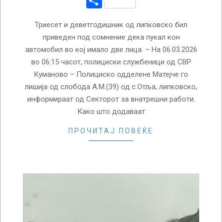
Share
Триесет и деветгодишник од липковско бил
приведен под сомнение дека пукал кон
автомобил во кој имало две лица. – На 06.03.2026
во 06:15 часот, полициски службеници од СВР
Куманово – Полициско одделене Матејче го
лишија од слобода А.М.(39) од с.Отља, липковско,
информираат од Секторот за внатрешни работи.
Како што додаваат
ПРОЧИТАЈ ПОВЕЌЕ