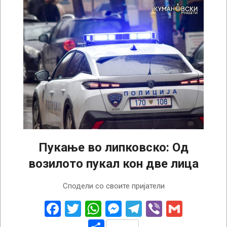
Пукање во липковско: Од
возилото пукал кон две лица
2026-
Сподели со своите пријатели
03-
06
Facebook
Twitter
WhatsApp
Messenger
Telegram
Viber
Gmail