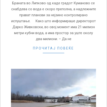
Браната во Липково од каде градот Куманово се
снабдева со вода е скоро преполна, а надлежните
прават планови за нејзино контролирано
испуштање. Како што информираше директорот
Дарко Живковски, во овој момент има 21 милион
метри кубни вода, а има простор за уште околу
два милиони. – Да не
ПРОЧИТАЈ ПОВЕЌЕ