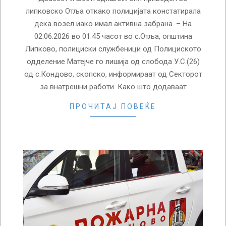
липковско Отља откако полицијата констатирала
дека возел иако имал активна забрана. – На
02.06.2026 во 01:45 часот во с.Отља, општина
Липково, полициски службеници од Полициското
одделение Матејче го лишија од слобода У.С.(26)
од с.Кондово, скопско, информираат од Секторот
за внатрешни работи. Како што додаваат
ПРОЧИТАЈ ПОВЕЌЕ