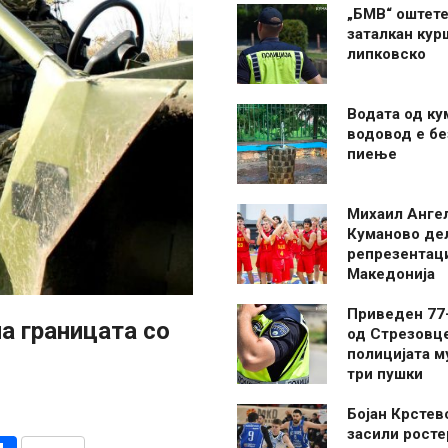
„БМВ“ оштете
заталкан кур
липковско
Водата од ку
водовод е бе
пиење
Михаил Анге
Куманово де
репрезентаци
Македонија
Приведен 77
на границата со
од Стрезовце
полицијата м
три пушки
Бојан Крстев
засили росте