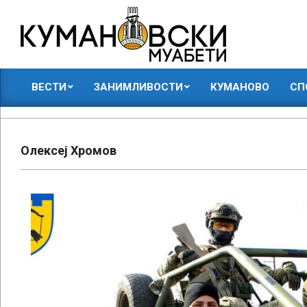
Skip
to
content
КУМАНОВСКИ
ВЕСТИ
ЗАНИМЛИВОСТИ
КУМАНОВО
СП
МУАБЕТИ
Primary
Navigation
Menu
Олексеј Хромов