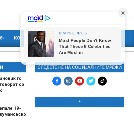
8+
КОНТАКТ
МАРКЕТИНГ
И
СЛЕДЕТЕ НЀ НА СОЦИЈАЛНИТЕ МРЕЖИ
ановиќ го
говорот со
о
*
епале 19-
 кумановско