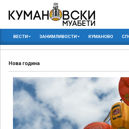
Skip
to
content
КУМАНОВСКИ
ВЕСТИ
ЗАНИМЛИВОСТИ
КУМАНОВО
СП
МУАБЕТИ
Primary
Navigation
Menu
Нова година