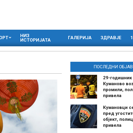
НИЗ
ОРТ
ГАЛЕРИЈА
ЗДРАВЈЕ
1
ИСТОРИЈАТА
ПОСЛЕДНИ ОБЈАВ
29-годишник
Куманово воз
промили, пол
привела
Кумановци с
пред угостит
објект, полиц
привела