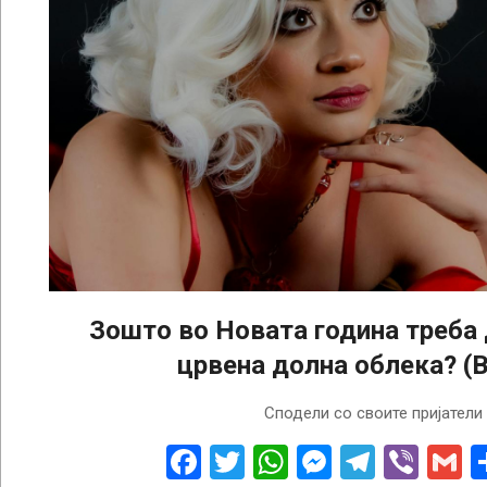
Зошто во Новата година треба 
црвена долна облека? (
2024-
Сподели со своите пријатели
12-
31
Facebook
Twitter
WhatsApp
Messenge
Telegr
Vibe
G