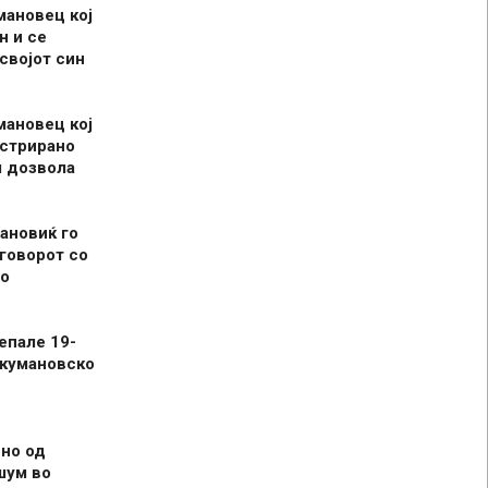
мановец кој
н и се
 својот син
мановец кој
истрирано
л дозвола
ановиќ го
говорот со
о
епале 19-
 кумановско
но од
шум во