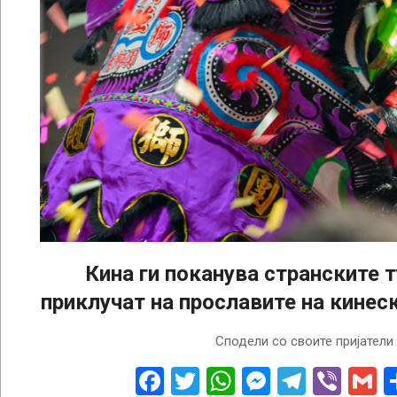
Кина ги поканува странските т
приклучат на прославите на кинес
2025-
Сподели со своите пријатели
01-
15
Facebook
Twitter
WhatsApp
Messenge
Telegr
Vibe
G