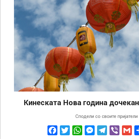
Кинеската Нова година дочекан
2025-
Сподели со своите пријатели
01-
29
Facebook
Twitter
WhatsApp
Messenge
Telegr
Vibe
G