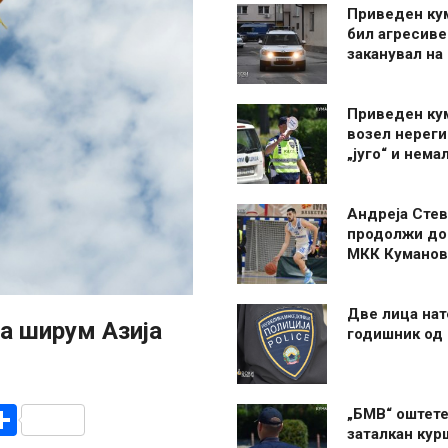
Приведен ку
бил агресиве
заканувал на
Приведен ку
возел нерег
„југо“ и нема
Андреја Стев
продолжи до
МКК Куманов
Две лица нат
а ширум Азија
годишник од
r
am
r
mail
Share
„БМВ“ оштете
заталкан кур