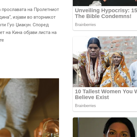
а прославата на Пролетниот
дина“, изјави во вторникот
ти Гуо Џиакун. Според
т на Кина објави листа на
те