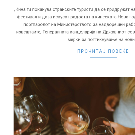
„Кина ги поканува странските туристи да се придружат н
фестивал и да ја искусат радоста на кинеската Нова го
портпаролот на Министерството за надворешни рабо
извештаите, Генералната канцеларија на Државниот сове
мерки за поттикнување на нови
ПРОЧИТАЈ ПОВЕЌЕ