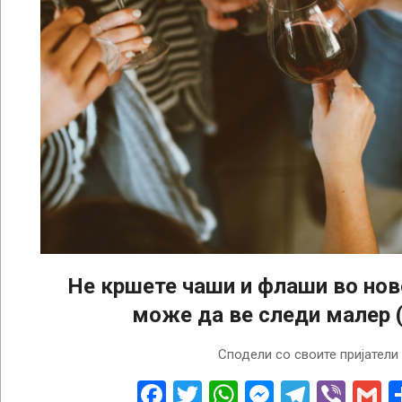
Не кршете чаши и флаши во нов
може да ве следи малер 
2024-
Сподели со своите пријатели
12-
31
Facebook
Twitter
WhatsApp
Messenge
Telegr
Vibe
G