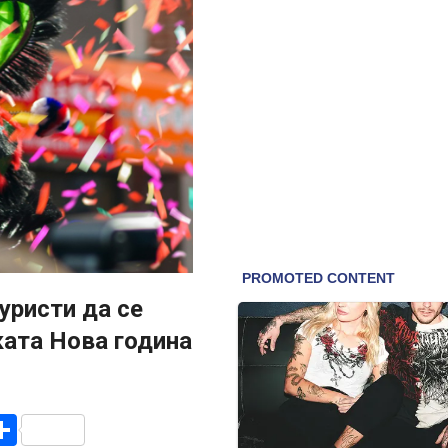
уристи да се
ката Нова година
r
am
r
mail
Share