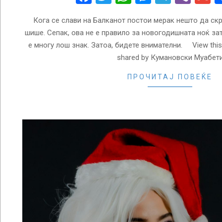
Кога се слави на Балканот постои мерак нешто да ск
шише. Сепак, ова не е правило за новогодишната ноќ за
е многу лош знак. Затоа, бидете внимателни. View this
shared by Кумановски Муабет
ПРОЧИТАЈ ПОВЕЌЕ