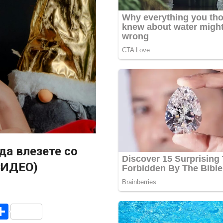
да влезете со
ВИДЕО)
r
am
r
mail
Share