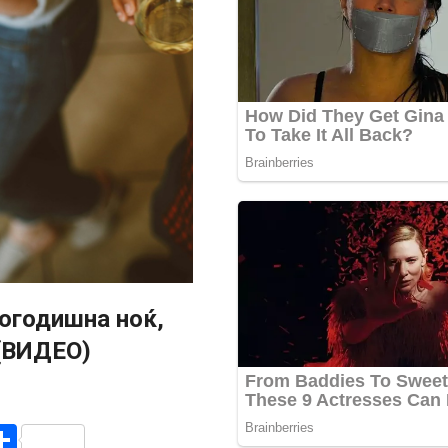
огодишна ноќ,
(ВИДЕО)
r
am
r
mail
Share