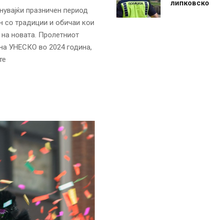
липковско
нувајќи празничен период
н со традиции и обичаи кои
 на новата. Пролетниот
 на УНЕСКО во 2024 година,
те