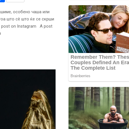
ршиме, особено чаша или
тоа што сè што ќе се скрши
 post on Instagram A post
и