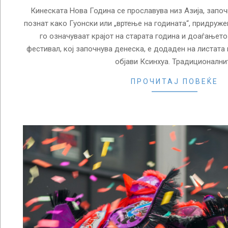
Кинеската Нова Година се прославува низ Азија, започ
познат како Гуонски или „вртење на годината“, придруже
го означуваат крајот на старата година и доаѓањето
фестивал, кој започнува денеска, е додаден на листата
објави Ксинхуа. Традиционални
ПРОЧИТАЈ ПОВЕЌЕ