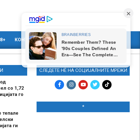
8+
КОНТАКТ
МАРКЕТИНГ
И
СЛЕДЕТЕ НЀ НА СОЦИЈАЛНИТЕ МРЕЖИ
 од
ел со 1,72
ицијата го
*
е тепале
елски
ијата ги