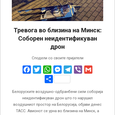
Тревога во близина на Минск:
Соборен неидентификуван
дрон
2025-
Сподели со своите пријатели
07-
29
Facebook
Twitter
WhatsApp
Messenger
Telegram
Viber
Gmail
Share
Белоруските воздушно-одбранбени сили соборија
неидентификуван дрон што го нарушил
воздушниот простор на Белорусија, објави денес
ТАСС. Авионот се урна во близина на Минск, а