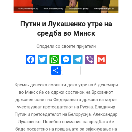
Путин и Лукашенко утре на
средба во Минск
2024-
Сподели со своите пријатели
12-
05
Facebook
Twitter
WhatsApp
Messenger
Telegram
Viber
Gmail
Share
Кремљ денеска соопшти дека утре на 6 декември
во Минск ќе се одржи состанок на Врховниот
државен совет на Федералната држава на кој ќе
учествуваат претседателот на Русија, Владимир
Путин и претседателот на Белорусија, Александар
Лукашенко. Посебно внимание на средбата ќе
биде посветено на прашањата за зајакнување на