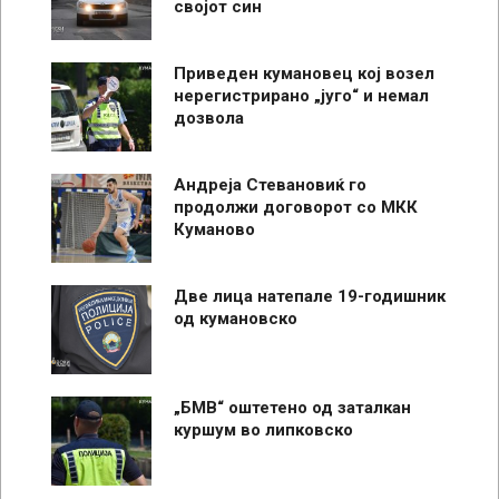
својот син
Приведен кумановец кој возел
нерегистрирано „југо“ и немал
дозвола
Андреја Стевановиќ го
продолжи договорот со МКК
Куманово
Две лица натепале 19-годишник
од кумановско
„БМВ“ оштетено од заталкан
куршум во липковско