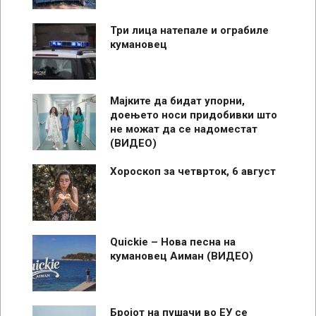
Три лица натепале и ограбиле
кумановец
Мајките да бидат упорни,
доењето носи придобивки што
не можат да се надоместат
(ВИДЕО)
Хороскоп за четврток, 6 август
Quickie – Нова песна на
кумановец Аиман (ВИДЕО)
Бројот на пушачи во ЕУ се