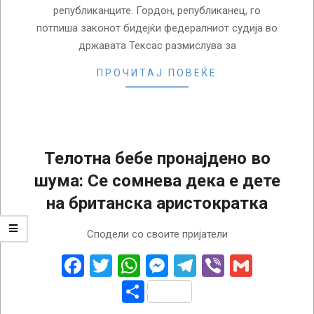
републиканците. Гордон, републиканец, го
потпиша законот бидејќи федералниот судија во
државата Тексас размислува за
ПРОЧИТАЈ ПОВЕЌЕ
Телотна бебе пронајдено во
шума: Се сомнева дека е дете
на британска аристократка
2023-
Сподели со своите пријатели
03-
02
Facebook
Twitter
WhatsApp
Messenger
Telegram
Viber
Gmail
Share