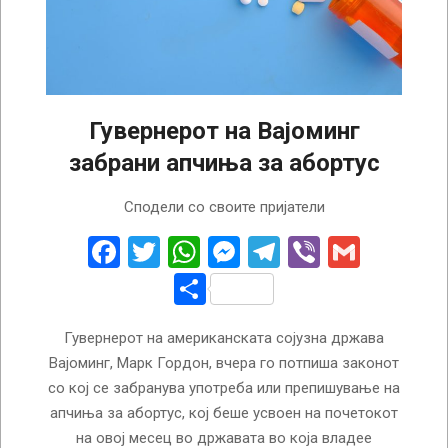
Гувернерот на Вајоминг
забрани апчиња за абортус
2023-
Сподели со своите пријатели
03-
18
Facebook
Twitter
WhatsApp
Messenger
Telegram
Viber
Gmail
Share
Гувернерот на американската сојузна држава
Вајоминг, Марк Гордон, вчера го потпиша законот
со кој се забранува употреба или препишување на
апчиња за абортус, кој беше усвоен на почетокот
на овој месец во државата во која владее