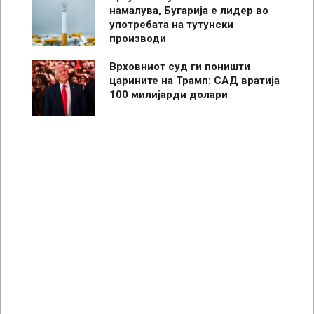
намалува, Бугарија е лидер во
употребата на тутунски
производи
Врховниот суд ги поништи
царините на Трамп: САД вратија
100 милијарди долари