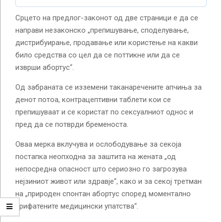
Срцето на предлог-законот од две страници е да се
направи незаконско „препишување, споделување,
дистрибуирање, продавање или користење на какви
било средства со цел да се поттикне или да се
изврши абортус“.
Од забраната се изземени таканаречените апчиња за
денот потоа, контрацептивни таблети кои се
препишуваат и се користат по сексуалниот однос и
пред да се потврди бременоста.
Оваа мерка вклучува и ослободување за секоја
постапка неопходна за заштита на жената „од
непосредна опасност што сериозно го загрозува
нејзиниот живот или здравје“, како и за секој третман
на „природен спонтан абортус според моментално
прифатените медицински упатства“.