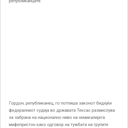
републиканците.
Гордон, републиканец, го потпиша законот бидејќи
федералниот судија во државата Тексас размислува
за забрана на национално ниво на хемикалијата
мифепристон како одговор на тужбата на групите