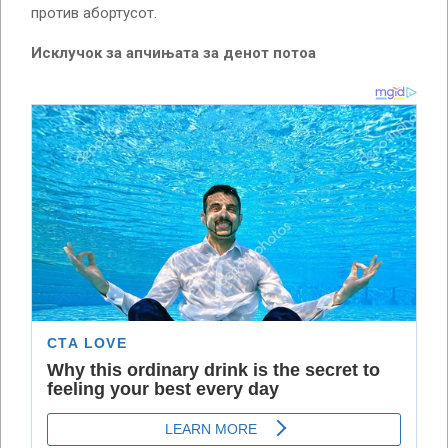
против абортусот.
Исклучок за апчињата за денот потоа