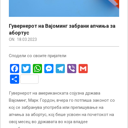
Гувернерот на Вајоминг забрани апчиња за
абортус
ON:
18.03.2023
Сподели со своите пријатели
Facebook
Twitter
WhatsApp
Messenger
Telegram
Viber
Gmail
Share
Гувернерот на американската сојузна држава
Вајоминг, Марк Гордон, вчера го потпиша законот со
кој се забранува употреба или препишување на
апчиња за абортус, кој беше усвоен на почетокот на
овој месец во државата во која владее