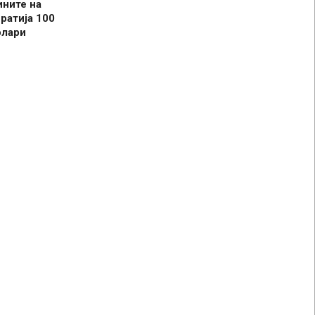
ините на
ратија 100
олари