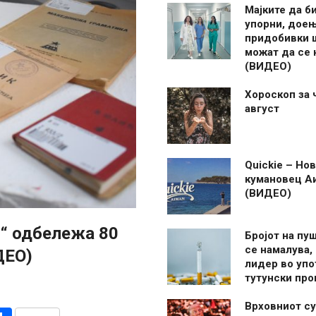
Мајките да б
упорни, дое
придобивки 
можат да се
(ВИДЕО)
Хороскоп за 
август
Quickie – Нов
кумановец А
(ВИДЕО)
и“ одбележа 80
Бројот на пу
се намалува, 
ДЕО)
лидер во упо
тутунски пр
Врховниот су