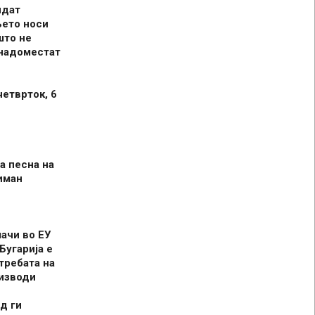
идат
њето носи
што не
 надоместат
четврток, 6
а песна на
иман
шачи во ЕУ
Бугарија е
требата на
оизводи
д ги