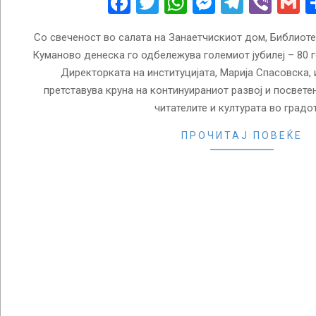
Facebook
Twitter
WhatsApp
Messenge
Telegr
Vibe
G
Со свеченост во салата на Занаетчискиот дом, Библиоте
Куманово денеска го одбележува големиот јубилеј – 80 
Директорката на институцијата, Марија Спасовска, 
претставува круна на континуираниот развој и посвете
читателите и културата во градот
ПРОЧИТАЈ ПОВЕЌЕ