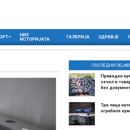
НИЗ
ОРТ
ГАЛЕРИЈА
ЗДРАВЈЕ
1
ИСТОРИЈАТА
ПОСЛЕДНИ ОБЈАВ
Приведен ку
сечел и това
без документ
Три лица нат
ограбиле ку