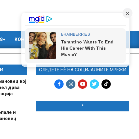
8+
КОНТАКТ
МАРКЕТИНГ
И
СЛЕДЕТЕ НЀ НА СОЦИЈАЛНИТЕ МРЕЖИ
мановец кој
рел дрва
ација
*
епале и
мановец