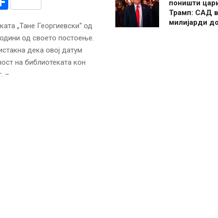
r
am
r
mail
Share
поништи цар
Трамп: САД в
милијарди д
ката „Тане Георгиевски“ од
години од своето постоење.
истакна дека овој датум
ност на библиотеката кон
. –