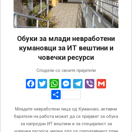
Обуки за млади невработени
кумановци за ИТ вештини и
човечки ресурси
2024-
Сподели со своите пријатели
06-
15
Facebook
Twitter
WhatsApp
Messenger
Telegram
Viber
Gmail
Share
Младите невработени лица од Куманово, активни
баратели на работа можат да се пријават за обука
за напредни ИТ вештини и за специјалист за
човечки ресурси, мерки дел од оперативниот план