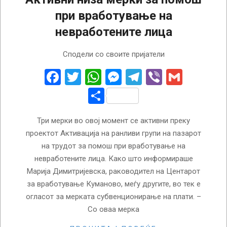
при вработување на
невработените лица
2023-
Сподели со своите пријатели
11-
04
Facebook
Twitter
WhatsApp
Messenger
Telegram
Viber
Gmail
Share
Три мерки во овој момент се активни преку
проектот Активација на ранливи групи на пазарот
на трудот за помош при вработување на
невработените лица. Како што информираше
Марија Димитријевска, раководител на Центарот
за вработување Куманово, меѓу другите, во тек е
огласот за мерката субвенционирање на плати. –
Со оваа мерка