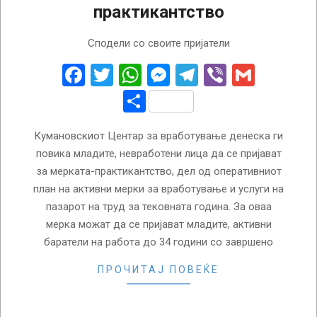
практикантство
2022-
Сподели со своите пријатели
09-
26
Facebook
Twitter
WhatsApp
Messenger
Telegram
Viber
Gmail
Share
Кумановскиот Центар за вработување денеска ги
повика младите, невработени лица да се пријават
за мерката-практикантство, дел од оперативниот
план на активни мерки за вработување и услуги на
пазарот на труд за тековната година. За оваа
мерка можат да се пријават младите, активни
баратели на работа до 34 години со завршено
ПРОЧИТАЈ ПОВЕЌЕ