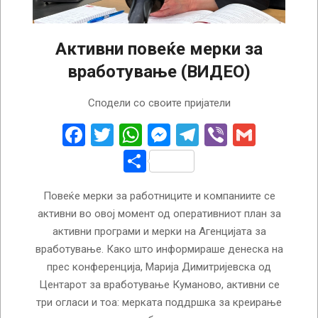
Активни повеќе мерки за
вработување (ВИДЕО)
2024-
Сподели со своите пријатели
03-
25
Facebook
Twitter
WhatsApp
Messenger
Telegram
Viber
Gmail
Share
Повеќе мерки за работниците и компаниите се
активни во овој момент од оперативниот план за
активни програми и мерки на Агенцијата за
вработување. Како што информираше денеска на
прес конференција, Марија Димитријевска од
Центарот за вработување Куманово, активни се
три огласи и тоа: мерката поддршка за креирање