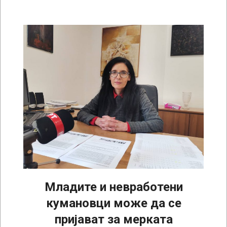
Младите и невработени
кумановци може да се
пријават за мерката