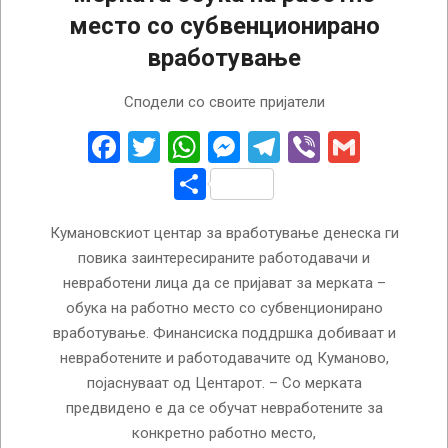
место со субвенционирано
вработување
2023-
Сподели со своите пријатели
09-
26
Facebook
Twitter
WhatsApp
Messenger
Telegram
Viber
Gmail
Share
Кумановскиот центар за вработување денеска ги
повика заинтересираните работодавачи и
невработени лица да се пријават за мерката –
обука на работно место со субвенционирано
вработување. Финансиска поддршка добиваат и
невработените и работодавачите од Куманово,
појаснуваат од Центарот. – Со мерката
предвидено е да се обучат невработените за
конкретно работно место,