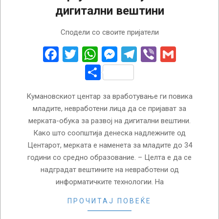
дигитални вештини
2022-
Сподели со своите пријатели
10-
01
Facebook
Twitter
WhatsApp
Messenger
Telegram
Viber
Gmail
Share
Кумановскиот центар за вработување ги повика
младите, невработени лица да се пријават за
мерката-обука за развој на дигитални вештини.
Како што соопштија денеска надлежните од
Центарот, мерката е наменета за младите до 34
години со средно образование. – Целта е да се
надградат вештините на невработени од
информатичките технологии. На
ПРОЧИТАЈ ПОВЕЌЕ