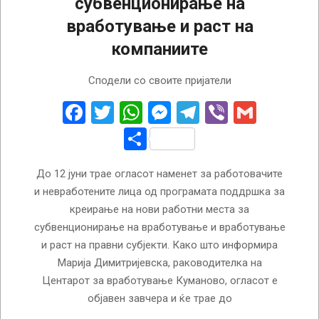
субвенционирање на
вработување и раст на
компаниите
2023-
Сподели со своите пријатели
06-
08
Facebook
Twitter
WhatsApp
Messenger
Telegram
Viber
Gmail
Share
До 12 јуни трае огласот наменет за работовачите
и невработените лица од програмата поддршка за
креирање на нови работни места за
субвенционирање на вработување и вработување
и раст на правни субјекти. Како што информира
Марија Димитријевска, раководителка на
Центарот за вработување Куманово, огласот е
објавен завчера и ќе трае до