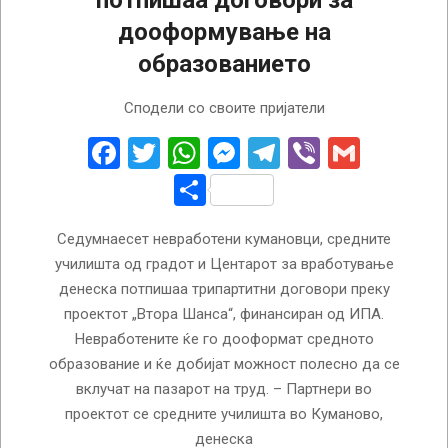
дооформување на
образованието
2023-
Сподели со своите пријатели
03-
17
Facebook
Twitter
WhatsApp
Messenger
Telegram
Viber
Gmail
Share
Седумнаесет невработени кумановци, средните
училишта од градот и Центарот за вработување
денеска потпишаа трипартитни договори преку
проектот „Втора Шанса“, финансиран од ИПА.
Невработените ќе го дооформат средното
образование и ќе добијат можност полесно да се
вклучат на пазарот на труд. – Партнери во
проектот се средните училишта во Куманово,
денеска