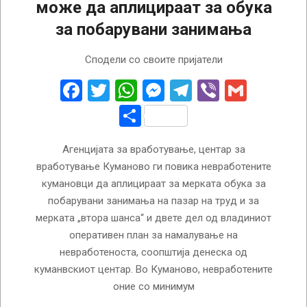
може да аплицираат за обука
за побарувани занимања
2023-
Сподели со своите пријатели
01-
05
Facebook
Twitter
WhatsApp
Messenger
Telegram
Viber
Gmail
Share
Агенцијата за вработување, центар за
вработување Куманово ги повика невработените
кумановци да аплицираат за мерката обука за
побарувани занимања на пазар на труд и за
мерката „втора шанса“ и двете дел од владиниот
оперативен план за намалување на
невработеноста, соопштија денеска од
куманвскиот центар. Во Куманово, невработените
оние со минимум