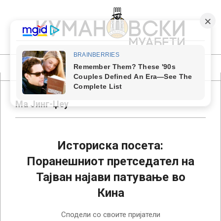
Skip
to
content
КУМАНОВСКИ
МУАБЕТИ
Primary
Navigation
Menu
Ма Јинг-Џеу
Историска посета:
Поранешниот претседател на
Тајван најави патување во
Кина
2023-
Сподели со своите пријатели
03-