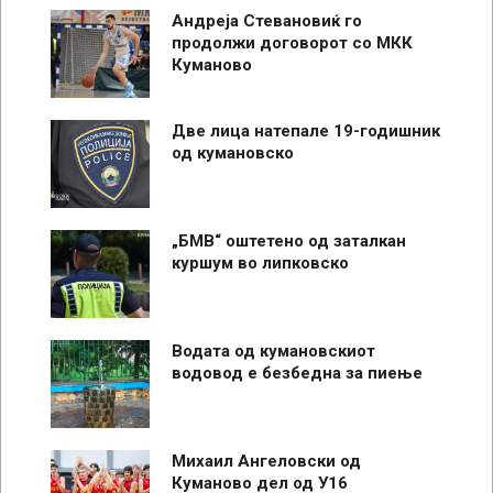
Андреја Стевановиќ го
продолжи договорот со МКК
Куманово
Две лица натепале 19-годишник
од кумановско
„БМВ“ оштетено од заталкан
куршум во липковско
Водата од кумановскиот
водовод е безбедна за пиење
Михаил Ангеловски од
Куманово дел од У16