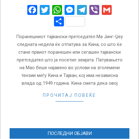
20
Facebook
Twitter
WhatsApp
Messenger
Telegram
Viber
Gmail
Share
Поранешниот тајвански претседател Ма Јинг-Џеу
следната недела ќе отпатува за Кина, со што ќе
стане првиот поранешен или сегашен тајвански
претседател што ја посетил земјата. Патувањето
на Мао беше најавено во услови на зголемени
тензии меѓу Кина и Тајван, кој има независна
влада од 1949 година. Кина смета дека овој
ПРОЧИТАЈ ПОВЕЌЕ
ПОСЛЕДНИ ОБЈАВИ