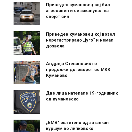
Приведен кумановец кој бил
агресивен и се заканувал на
својот син
Приведен кумановец кој возел
нерегистрирано „југо“ и немал
дозвола
Андреја Стевановиќ го
продолжи договорот со МКК
Куманово
Две лица натепале 19-годишник
од кумановско
„БМВ“ оштетено од заталкан
куршум во липковско