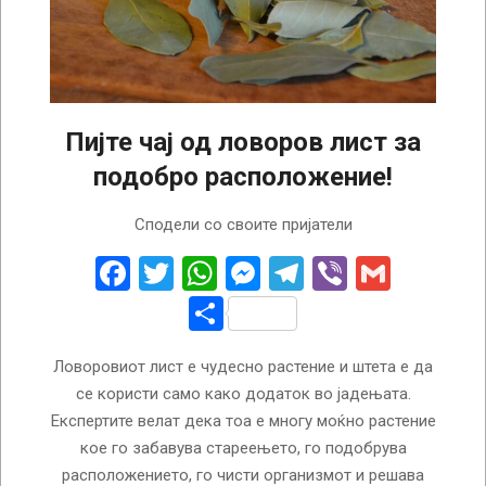
Пијте чај од ловоров лист за
подобро расположение!
2025-
Сподели со своите пријатели
04-
14
Facebook
Twitter
WhatsApp
Messenger
Telegram
Viber
Gmail
Share
Ловоровиот лист е чудесно растение и штета е да
се користи само како додаток во јадењата.
Експертите велат дека тоа е многу моќно растение
кое го забавува стареењето, го подобрува
расположението, го чисти организмот и решава