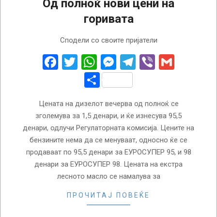
Од полноќ нови цени на
горивата
2022-
Сподели со своите пријатели
08-
01
Facebook
Twitter
WhatsApp
Messenger
Telegram
Viber
Gmail
Share
Цената на дизелот вечерва од полноќ се
зголемува за 1,5 денари, и ќе изнесува 95,5
денари, одлучи Регулаторната комисија. Цените на
бензините нема да се менуваат, односно ќе се
продаваат по 95,5 денари за ЕУРОСУПЕР 95, и 98
денари за ЕУРОСУПЕР 98. Цената на екстра
лесното масло се намалува за
ПРОЧИТАЈ ПОВЕЌЕ