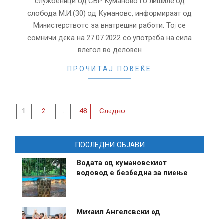
службеници од СВР Куманово го лишиле од
слобода М.И.(30) од Куманово, информираат од
Министерството за внатрешни работи. Тој се
сомничи дека на 27.07.2022 со употреба на сила
влегол во деловен
ПРОЧИТАЈ ПОВЕЌЕ
Posts
1
2
…
48
Следно
pagination
ПОСЛЕДНИ ОБЈАВИ
Водата од кумановскиот
водовод е безбедна за пиење
Михаил Ангеловски од