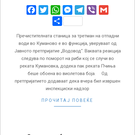
01
Facebook
Twitter
WhatsApp
Messenger
Telegram
Viber
Gmail
Share
Прeчистителната станица за третман на отпадни
води во Куманово е во функција, уверуваат од
Јавното претпријатие „Водовод“. Ваквата реакција
следува по поморот на риби кој се случи во
реката Кумановка, додека пак реката Пчиња
беше обоена во виолетова боја. Од
претпријатието додаваат дека вчера бил извршен
инспекциски надзор
ПРОЧИТАЈ ПОВЕЌЕ