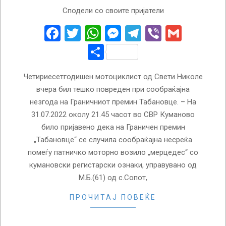
2022-
Сподели со своите пријатели
08-
01
Facebook
Twitter
WhatsApp
Messenger
Telegram
Viber
Gmail
Share
Четириесетгодишен мотоциклист од Свети Николе
вчера бил тешко повреден при сообраќајна
незгода на Граничниот премин Табановце. – На
31.07.2022 околу 21.45 часот во СВР Куманово
било пријавено дека на Граничен премин
„Табановце“ се случила сообраќајна несреќа
помеѓу патничко моторно возило „мерцедес“ со
кумановски регистарски ознаки, управувано од
М.Б.(61) од с.Сопот,
ПРОЧИТАЈ ПОВЕЌЕ