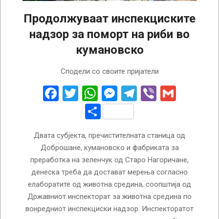
Продолжуваат инспекциските
надзор за поморт на риби во
кумановско
2022-
Сподели со своите пријатели
08-
03
Facebook
Twitter
WhatsApp
Messenger
Telegram
Viber
Gmail
Share
Двата субјекта, пречистителната станица од
Доброшане, кумановско и фабриката за
преработка на зеленчук од Старо Нагоричане,
денеска треба да достават мерења согласно
елаборатите од животна средина, соопштија од
Државниот инспекторат за животна средина по
вонредниот инспекциски надзор. Инспекторатот