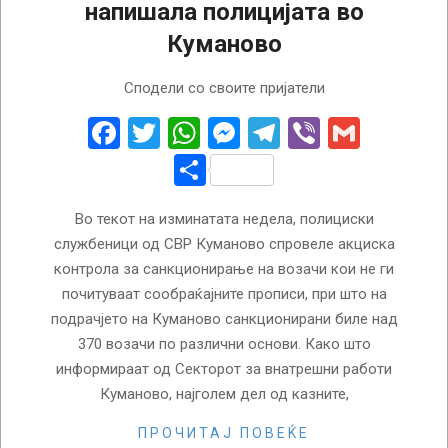
напишала полицијата во
Куманово
2022-
Сподели со своите пријатели
08-
01
Facebook
Twitter
WhatsApp
Messenger
Telegram
Viber
Gmail
Share
Во текот на изминатата недела, полициски
службеници од СВР Куманово спровеле акциска
контрола за санкционирање на возачи кои не ги
почитуваат сообраќајните прописи, при што на
подрачјето на Куманово санкционирани биле над
370 возачи по различни основи. Како што
информираат од Секторот за внатрешни работи
Куманово, најголем дел од казните,
ПРОЧИТАЈ ПОВЕЌЕ