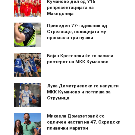
Куманово дел од У16
репрезентацијата на
Македонија
Приведен 77-годишник од
Стрезовце, полицијата му
пронашла три пушки
Бојан Крстевски ќе го засили
ростерот на МКК Куманово
Лука Димитриевски го напушти
МКК Куманово и потпиша за
Струмица
Михаела Домазетовиќ со
одличен настап на 47. Охридски
пливачки маратон