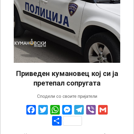
Приведен кумановец кој си ја
претепал сопругата
2022-
Сподели со своите пријатели
08-
01
Facebook
Twitter
WhatsApp
Messenger
Telegram
Viber
Gmail
Share