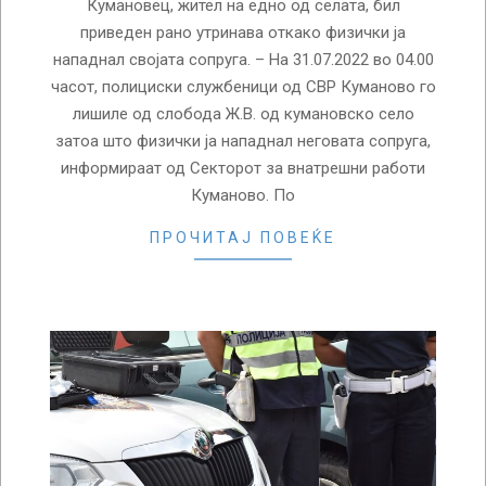
Кумановец, жител на едно од селата, бил
приведен рано утринава откако физички ја
нападнал својата сопруга. – На 31.07.2022 во 04.00
часот, полициски службеници од СВР Куманово го
лишиле од слобода Ж.В. од кумановско село
затоа што физички ја нападнал неговата сопруга,
информираат од Секторот за внатрешни работи
Куманово. По
ПРОЧИТАЈ ПОВЕЌЕ