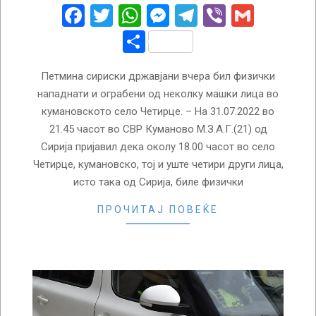
01
Facebook
Twitter
WhatsApp
Messenger
Telegram
Viber
Gmail
Share
Петмина сириски државјани вчера бил физички
нападнати и ограбени од неколку машки лица во
кумановското село Четирце. – На 31.07.2022 во
21.45 часот во СВР Куманово М.З.А.Г.(21) од
Сирија пријавил дека околу 18.00 часот во село
Четирце, кумановско, тој и уште четири други лица,
исто така од Сирија, биле физички
ПРОЧИТАЈ ПОВЕЌЕ