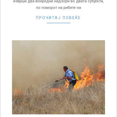
изврши два вонредни надзори во двата субјекти,
по поморот на рибите на
ПРОЧИТАЈ ПОВЕЌЕ