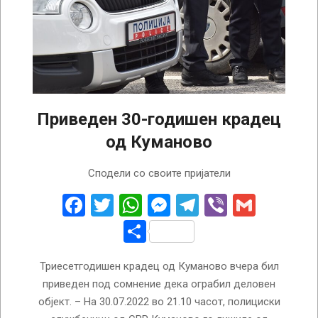
Приведен 30-годишен крадец
од Куманово
2022-
Сподели со своите пријатели
08-
01
Facebook
Twitter
WhatsApp
Messenger
Telegram
Viber
Gmail
Share
Триесетгодишен крадец од Куманово вчера бил
приведен под сомнение дека ограбил деловен
објект. – На 30.07.2022 во 21.10 часот, полициски