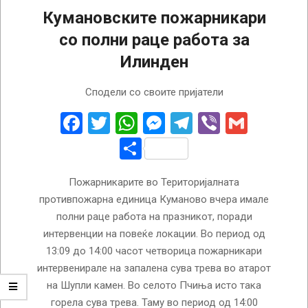
Кумановските пожарникари
со полни раце работа за
Илинден
2022-
Сподели со своите пријатели
08-
03
Facebook
Twitter
WhatsApp
Messenger
Telegram
Viber
Gmail
Share
Пожарникарите во Територијалната
противпожарна единица Куманово вчера имале
полни раце работа на празникот, поради
интервенции на повеќе локации. Во период од
13:09 до 14:00 часот четворица пожарникари
интервенирале на запалена сува трева во атарот
на Шупли камен. Во селото Пчиња исто така
горела сува трева. Таму во период од 14:00