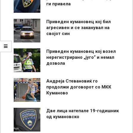
ги привела
Приведен кумановец кој бил
агресивен и се заканувал на
својот син
Приведен кумановец кој возел
нерегистрирано „југо“ и немал
дозвола
Андреја Стевановиќ го
продолжи договорот со МКК
Куманово
Две лица натепале 19-годишник
од кумановско