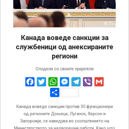
Канада воведе санкции за
службеници од анексираните
региони
2022-
Сподели со своите пријатели
10-
01
Facebook
Twitter
WhatsApp
Messenger
Telegram
Viber
Gmail
Share
Канада воведе санкции против 35 функционери
од регионите Доњецк, Луганск, Херсон и
Запорожје, се наведува во соопштението на
Министерството за надворешни работи. Како што