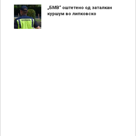
„БМВ“ оштетено од заталкан
куршум во липковско