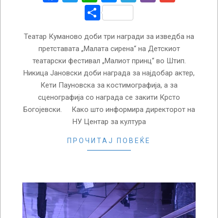
Share
Театар Куманово доби три награди за изведба на
претставата „Малата сирена“ на Детскиот
театарски фестивал „Малиот принц“ во Штип.
Никица Јановски доби награда за најдобар актер,
Кети Пауновска за костимографија, а за
сценографија со награда се закити Крсто
Богојевски. Како што информира директорот на
НУ Центар за култура
ПРОЧИТАЈ ПОВЕЌЕ