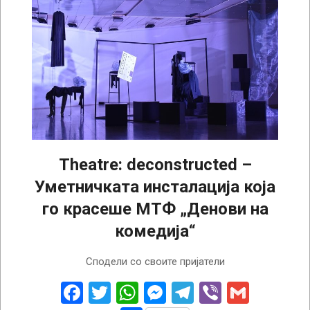
Theatre: deconstructed –
Уметничката инсталација која
го красеше МТФ „Денови на
комедија“
2022-
Сподели со своите пријатели
10-
12
Facebook
Twitter
WhatsApp
Messenger
Telegram
Viber
Gmail