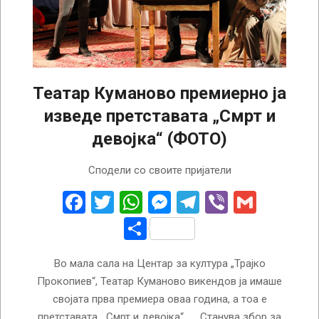
Театар Куманово премиерно ја
изведе претставата „Смрт и
девојка“ (ФОТО)
2025-
Сподели со своите пријатели
02-
17
Facebook
Twitter
WhatsApp
Messenger
Telegram
Viber
Gmail
Share
Во мала сала на Центар за култура „Трајко
Прокопиев“, Театар Куманово викендов ја имаше
својата прва премиера оваа година, а тоа е
претставата, „Смрт и девојка“. Станува збор за