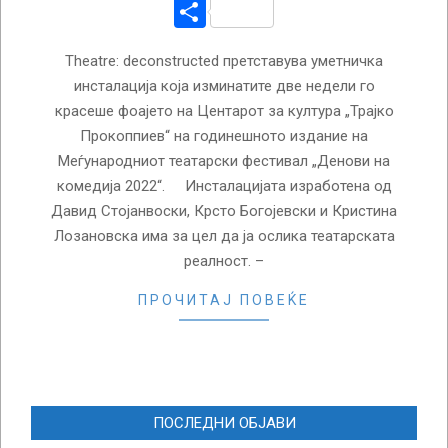
Share
Theatre: deconstructed претставува уметничка
инсталација која изминатите две недели го
красеше фоајето на Центарот за култура „Трајко
Прокоппиев“ на годинешното издание на
Меѓународниот театарски фестивал „Денови на
комедија 2022“. Инсталацијата изработена од
Давид Стојанвоски, Крсто Богојевски и Кристина
Лозановска има за цел да ја ослика театарската
реалност. –
ПРОЧИТАЈ ПОВЕЌЕ
ПОСЛЕДНИ ОБЈАВИ