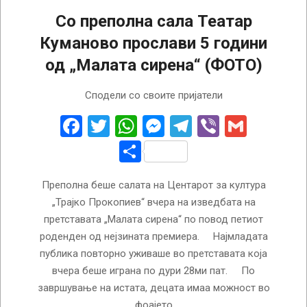
Со преполна сала Театар
Куманово прослави 5 години
од „Малата сирена“ (ФОТО)
2024-
Сподели со своите пријатели
04-
04
Facebook
Twitter
WhatsApp
Messenger
Telegram
Viber
Gmail
Share
Преполна беше салата на Центарот за култура
„Трајко Прокопиев“ вчера на изведбата на
претставата „Малата сирена“ по повод петиот
роденден од нејзината премиера. Најмладата
публика повторно уживаше во претставата која
вчера беше играна по дури 28ми пат. По
завршување на истата, децата имаа можност во
фоајето