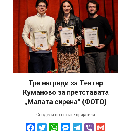
Три награди за Театар
Куманово за претставата
„Малата сирена“ (ФОТО)
2022-
Сподели со своите пријатели
10-
13
Facebook
Twitter
WhatsApp
Messenger
Telegram
Viber
Gmail