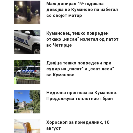
Маж допирал 19-годишна
девојка во Куманово па избегал
со својот мотор
Кумановец тешко повреден
откако „нисан“ излетал од патот
во Четирце
Двајца тешко повредени при
судир на „пасат“ и „сеат леон“
во Куманово
Неделна прогноза за Куманово:
Продолжува топлотниот бран
Хороскоп за понеделник, 10
август