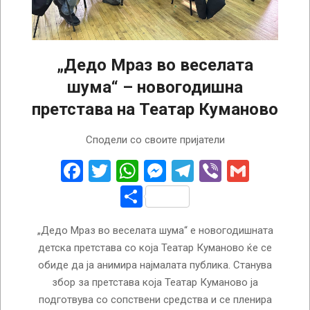
„Дедо Мраз во веселата
шума“ – новогодишна
претстава на Театар Куманово
2024-
Сподели со своите пријатели
12-
03
Facebook
Twitter
WhatsApp
Messenger
Telegram
Viber
Gmail
Share
„Дедо Мраз во веселата шума“ е новогодишната
детска претстава со која Театар Куманово ќе се
обиде да ја анимира најмалата публика. Станува
збор за претстава која Театар Куманово ја
подготвува со сопствени средства и се пленира