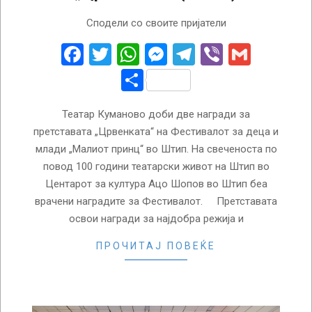
2023-
Сподели со своите пријатели
12-
21
Facebook
Twitter
WhatsApp
Messenger
Telegram
Viber
Gmail
Share
Театар Куманово доби две награди за
претставата „Црвенката“ на Фестивалот за деца и
млади „Малиот принц“ во Штип. На свеченоста по
повод 100 години театарски живот на Штип во
Центарот за култура Ацо Шопов во Штип беа
врачени наградите за Фестивалот. Претставата
освои награди за најдобра режија и
ПРОЧИТАЈ ПОВЕЌЕ