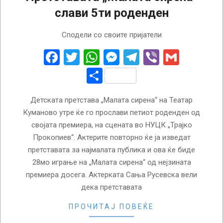
слави 5ти роденден
2024-
Сподели со своите пријатели
04-
02
Facebook
Twitter
WhatsApp
Messenger
Telegram
Viber
Gmail
Share
Детската претстава „Малата сирена“ на Театар
Куманово утре ќе го прослави петиот роденден од
својата премиера, на сцената во НУЦК „Трајко
Прокопиев“. Актерите повторно ќе ја изведат
претставата за најмалата публика и ова ќе биде
28мо играње на „Малата сирена“ од нејзината
премиера досега. Актерката Сања Русевска вели
дека претставата
ПРОЧИТАЈ ПОВЕЌЕ