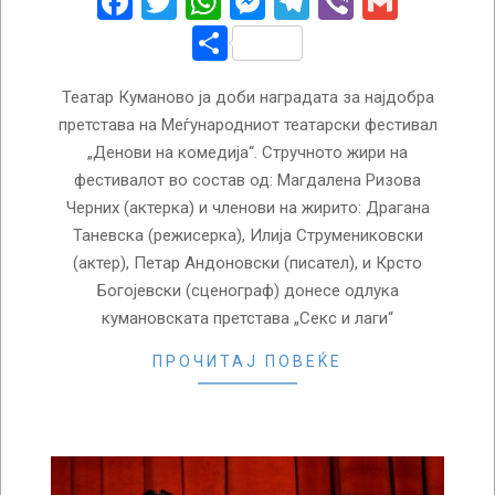
Facebook
Twitter
WhatsApp
Messenger
Telegram
Viber
Gmail
Share
Театар Куманово ја доби наградата за најдобра
претстава на Меѓународниот театарски фестивал
„Денови на комедија“. Стручното жири на
фестивалот во состав од: Магдалена Ризова
Черних (актерка) и членови на жирито: Драгана
Таневска (режисерка), Илија Струмениковски
(актер), Петар Андоновски (писател), и Крсто
Богојевски (сценограф) донесе одлука
кумановската претстава „Секс и лаги“
ПРОЧИТАЈ ПОВЕЌЕ