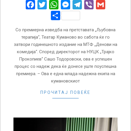
12
Facebook
Twitter
WhatsApp
Messenger
Telegram
Viber
Gmail
Share
Со премиерна изведба на претставата „Љубовна
терапија“, Театар Куманово во сабота ќе го
затвори годинешното издание на МТФ „Денови на
комедија“. Според директорот на НУЦК „Трајко
Прокопиев“ Сашо Тодоровски, ова е успешен
процес со надеж дека ќе донесе уште поуспешна
премиера. – Ова е една млада надежна екипа на
кумановскиот
ПРОЧИТАЈ ПОВЕЌЕ