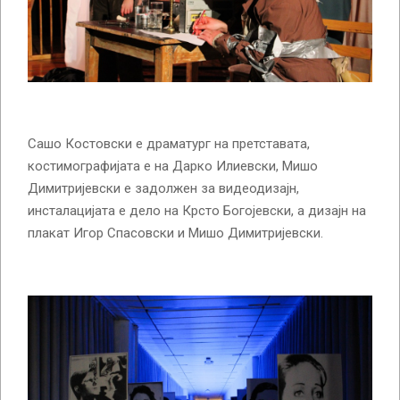
Сашо Костовски е драматург на претставата,
костимографијата е на Дарко Илиевски, Мишо
Димитријевски е задолжен за видеодизајн,
инсталацијата е дело на Крсто Богојевски, а дизајн на
плакат Игор Спасовски и Мишо Димитријевски.