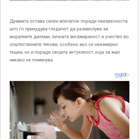
Драмата остава силен впечаток поради неизвесноста
што го принудува гледачот да размислува за
моралните дилеми, личната ангажираност и учество во
општествените текови, особено ако се неизмерно
тешки, но и поради својата актуелност, која за жал
никако не поминува.