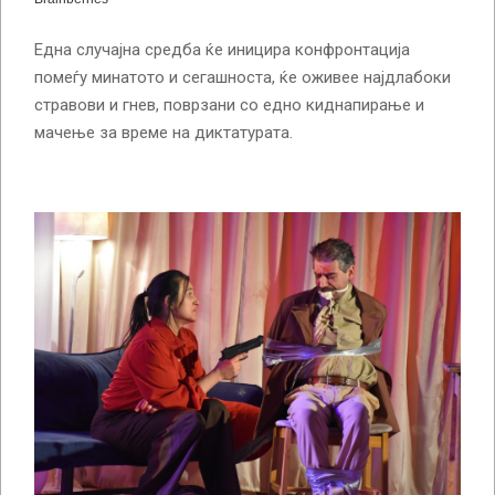
Една случајна средба ќе иницира конфронтација
помеѓу минатото и сегашноста, ќе оживее најдлабоки
стравови и гнев, поврзани со едно киднапирање и
мачење за време на диктатурата.