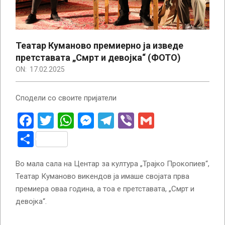
Театар Куманово премиерно ја изведе
претставата „Смрт и девојка“ (ФОТО)
ON:
17.02.2025
Сподели со своите пријатели
Facebook
Twitter
WhatsApp
Messenger
Telegram
Viber
Gmail
Share
Во мала сала на Центар за култура „Трајко Прокопиев“,
Театар Куманово викендов ја имаше својата прва
премиера оваа година, а тоа е претставата, „Смрт и
девојка“.