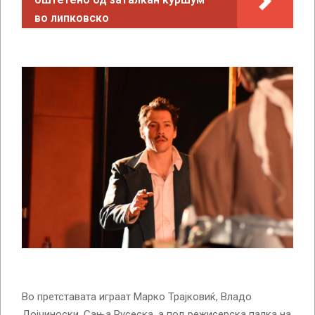
во липковско
Во претставата играат Марко Трајковиќ, Владо
Дојчиноски, Сања Русеска, а под режисерска палка на