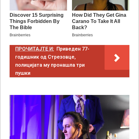
ПРОЧИТАЈТЕ И:
Приведен 77-
годишник од Стрезовце,
полицијата му пронашла три
пушки