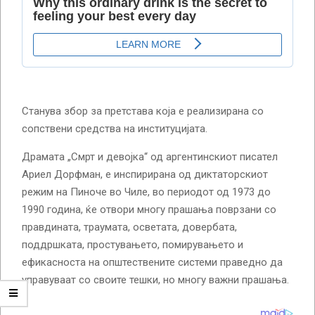
Станува збор за претстава која е реализирана со
сопствени средства на институцијата.
Драмата „Смрт и девојка“ од аргентинскиот писател
Ариел Дорфман, е инспирирана од диктаторскиот
режим на Пиноче во Чиле, во периодот од 1973 до
1990 година, ќе отвори многу прашања поврзани со
правдината, траумата, осветата, довербата,
поддршката, простувањето, помирувањето и
ефикасноста на општествените системи праведно да
управуваат со своите тешки, но многу важни прашања.