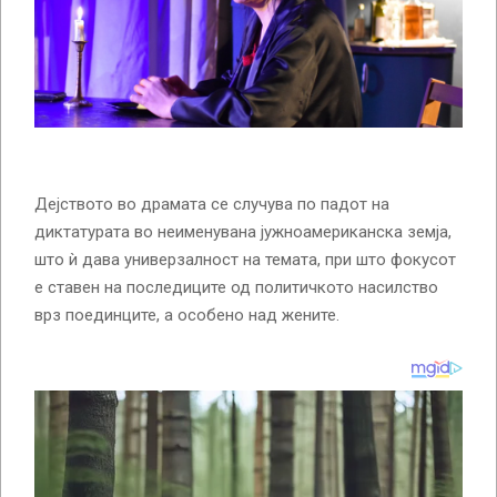
Дејството во драмата се случува по падот на
диктатурата во неименувана јужноамериканска земја,
што ѝ дава универзалност на темата, при што фокусот
е ставен на последиците од политичкото насилство
врз поединците, а особено над жените.