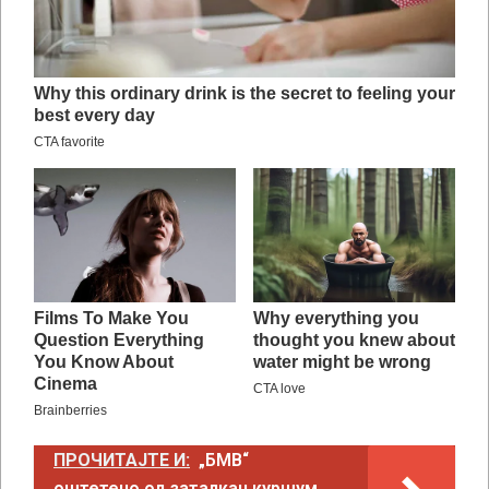
ПРОЧИТАЈТЕ И:
„БМВ“
оштетено од заталкан куршум