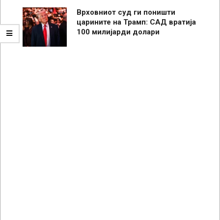
Врховниот суд ги поништи
царините на Трамп: САД вратија
100 милијарди долари