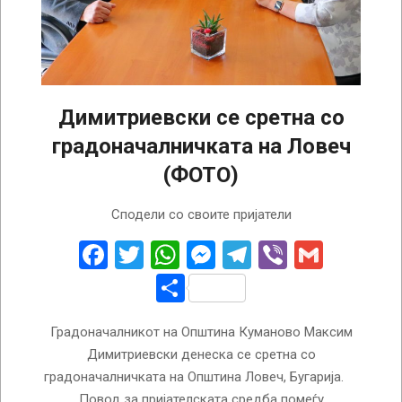
Димитриевски се сретна со
градоначалничката на Ловеч
(ФОТО)
2022-
Сподели со своите пријатели
10-
05
Facebook
Twitter
WhatsApp
Messenger
Telegram
Viber
Gmail
Share
Градоначалникот на Општина Куманово Максим
Димитриевски денеска се сретна со
градоначалничката на Општина Ловеч, Бугарија.
Повод за пријателската средба помеѓу