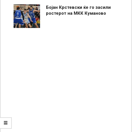
Бојан Крстевски ќе го засили
ростерот на МКК Куманово