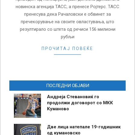
новинска агенција ТАСС, а пренесе Ројтерс. ТАСС
пренесува дека Рачаловски е обвинет за
пречекорување на своите овластувања, што
резултирало со штета од речиси 156 милиони
рубљи
ПРОЧИТАЈ ПОВЕЌЕ
ПОСЛЕДНИ ОБЈАВИ
Андреја Стевановиќ го
продолжи договорот со МКК
Куманово
Две лица натепале 19-годишник
од кумановско