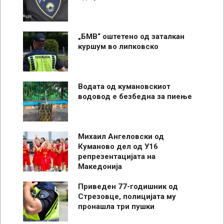
„БМВ“ оштетено од заталкан
куршум во липковско
Водата од кумановскиот
водовод е безбедна за пиење
Михаил Ангеловски од
Куманово дел од У16
репрезентацијата на
Македонија
Приведен 77-годишник од
Стрезовце, полицијата му
пронашла три пушки