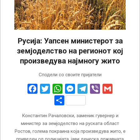
Русија: Уапсен министерот за
земјоделство на регионот кој
произведува најмногу жито
2025-
Сподели со своите пријатели
02-
17
Facebook
Twitter
WhatsApp
Messenger
Telegram
Viber
Gmail
Share
Константин Рачаловски, заменик гувернер и
министер за земјоделство на руската област
Ростов, голема покраина која произведува жито, е
приведен од полицијата, јави денеска државната