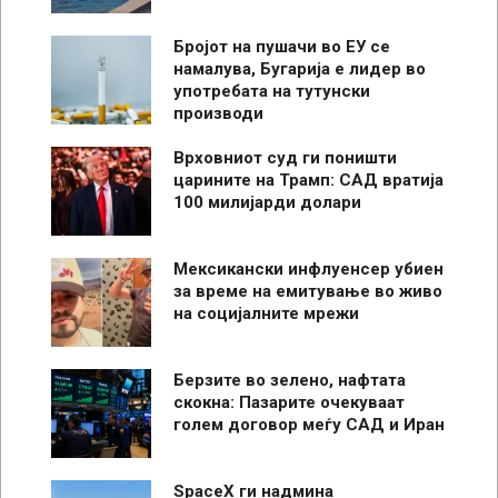
Бројот на пушачи во ЕУ се
намалува, Бугарија е лидер во
употребата на тутунски
производи
Врховниот суд ги поништи
царините на Трамп: САД вратија
100 милијарди долари
Мексикански инфлуенсер убиен
за време на емитување во живо
на социјалните мрежи
Берзите во зелено, нафтата
скокна: Пазарите очекуваат
голем договор меѓу САД и Иран
SpaceX ги надмина