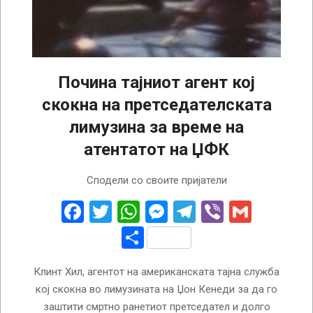
Почина тајниот агент кој
скокна на претседателската
лимузина за време на
атентатот на ЏФК
2025-
Сподели со своите пријатели
02-
25
Facebook
Twitter
WhatsApp
Messenger
Telegram
Viber
Gmail
Share
Клинт Хил, агентот на американската тајна служба
кој скокна во лимузината на Џон Кенеди за да го
заштити смртно ранетиот претседател и долго