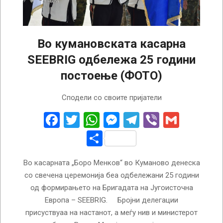
Во кумановската касарна
SEEBRIG одбележа 25 години
постоење (ФОТО)
2024-
Сподели со своите пријатели
09-
03
Facebook
Twitter
WhatsApp
Messenger
Telegram
Viber
Gmail
Share
Во касарната „Боро Менков“ во Куманово денеска
со свечена церемонија беа одбележани 25 години
од формирањето на Бригадата на Југоисточна
Европа – SEEBRIG. Бројни делегации
присуствуаа на настанот, а меѓу нив и министерот