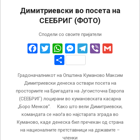
Димитриевски во посета на
СЕЕБРИГ (ФОТО)
2023-
Сподели со своите пријатели
04-
03
Facebook
Twitter
WhatsApp
Messenger
Telegram
Viber
Gmail
Share
Градоначалникот на Општина Куманово Максим
Димитриевски денеска оствари посета на
просториите на Бригадата на Југоисточна Европа
(СЕЕБРИГ) лоцирани во кумановската касарна
„Боро Менков“. Како што вели Димитриевски,
командата се наоѓа во најстарата зграда во
Куманово, каде денеска бил пречекан од страна
на националните претставници на државите –
членки