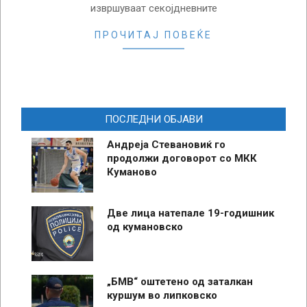
извршуваат секојдневните
ПРОЧИТАЈ ПОВЕЌЕ
ПОСЛЕДНИ ОБЈАВИ
Андреја Стевановиќ го
продолжи договорот со МКК
Куманово
Две лица натепале 19-годишник
од кумановско
„БМВ“ оштетено од заталкан
куршум во липковско