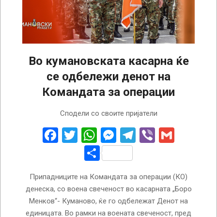
Во кумановската касарна ќе
се одбележи денот на
Командата за операции
2024-
Сподели со своите пријатели
10-
17
Facebook
Twitter
WhatsApp
Messenger
Telegram
Viber
Gmail
Share
Припадниците на Командата за операции (КО)
денеска, со воена свеченост во касарната „Боро
Менков“- Куманово, ќе го одбележат Денот на
единицата. Во рамки на воената свеченост, пред