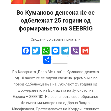
Во Куманово денеска ќе се
одбележат 25 години од
формирањето на SEEBRIG
2024-
Сподели со своите пријатели
09-
03
Facebook
Twitter
WhatsApp
Messenger
Telegram
Viber
Gmail
Share
Во Касарната „Боро Менков“ – Куманово денеска
од 10 часот ќе се одржи свечена церемонија по
повод одбележување на Јубилејот 25 години од
формирањето на Бригадата на Југоисточна
Европа – SEEBRIG. На свеченоста свое обраќање
ќе имаат министерот за одбрана Владо
Мисајловски, Претседавачот на Координативниот