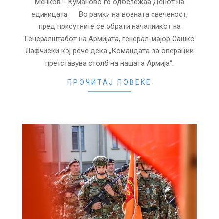
Менков“- Куманово го одбележаа Денот на
единицата. Во рамки на воената свеченост,
пред присутните се обрати началникот на
Генералштабот на Армијата, генерал-мајор Сашко
Лафчиски кој рече дека „Командата за операции
претставува столб на нашата Армија“.
ПРОЧИТАЈ ПОВЕЌЕ