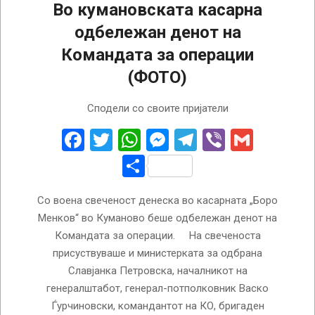
Во кумановската касарна
одбележан денот на
Командата за операции
(ФОТО)
2023-
Сподели со своите пријатели
10-
16
Facebook
Twitter
WhatsApp
Messenger
Telegram
Viber
Gmail
Share
Со воена свеченост денеска во касарната „Боро
Менков“ во Куманово беше одбележан денот на
Командата за операции. На свеченоста
присуствуваше и министерката за одбрана
Славјанка Петровска, началникот на
генералштабот, генерал-потполковник Васко
Ѓурчиновски, командантот на КО, бригаден