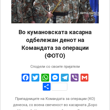
Во кумановската касарна
одбележан денот на
Командата за операции
(ФОТО)
2024-
Сподели со своите пријатели
10-
17
Facebook
Twitter
WhatsApp
Messenger
Telegram
Viber
Gmail
Share
Припадниците на Командата за операции (КО)
денеска, со воена свеченост во касарната „Боро