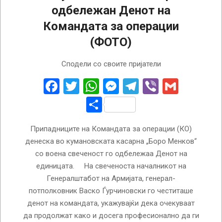
одбележан Денот на
Командата за операции
(ФОТО)
2022-
Сподели со своите пријатели
10-
17
Facebook
Twitter
WhatsApp
Messenger
Telegram
Viber
Gmail
Share
Припадниците на Командата за операции (КО)
денеска во кумановската касарна „Боро Менков“
со воена свеченост го одбележаа Денот на
единицата. На свеченоста началникот на
Генералштабот на Армијата, генерал-
потполковник Васко Ѓурчиновски го честиташе
денот на командата, укажувајќи дека очекуваат
да продолжат како и досега професионално да ги