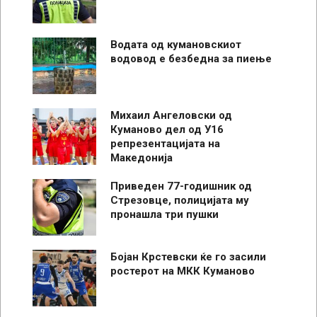
Водата од кумановскиот
водовод е безбедна за пиење
Михаил Ангеловски од
Куманово дел од У16
репрезентацијата на
Македонија
Приведен 77-годишник од
Стрезовце, полицијата му
пронашла три пушки
Бојан Крстевски ќе го засили
ростерот на МКК Куманово