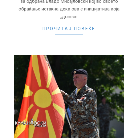
за одбрана Владо Мисајловски кој во своето
обраќање истакна дека ова е иницијатива која
„донесе
ПРОЧИТАЈ ПОВЕЌЕ