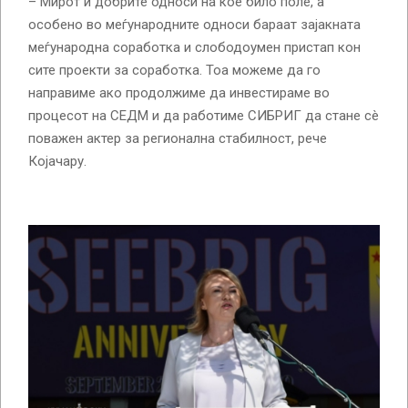
– Мирот и добрите односи на кое било поле, а
особено во меѓународните односи бараат зајакната
меѓународна соработка и слободоумен пристап кон
сите проекти за соработка. Тоа можеме да го
направиме ако продолжиме да инвестираме во
процесот на СЕДМ и да работиме СИБРИГ да стане сè
поважен актер за регионална стабилност, рече
Којачару.