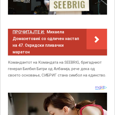
ПРОЧИТАЈТЕ И:
Михаела
Домазетовиќ со одличен настап
на 47. Охридски пливачки
маратон
Командантот на Командата на SEEBRIG, бригадниот
генерал Билбил Битри од Албанија, рече дека од
своето основање, СИБРИГ стана симбол на единство.