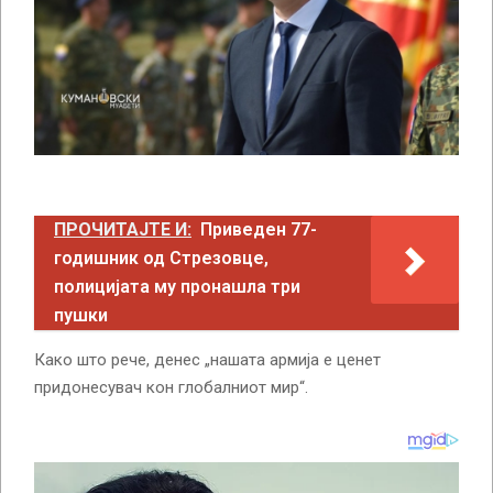
ПРОЧИТАЈТЕ И:
Приведен 77-
годишник од Стрезовце,
полицијата му пронашла три
пушки
Како што рече, денес „нашата армија е ценет
придонесувач кон глобалниот мир“.