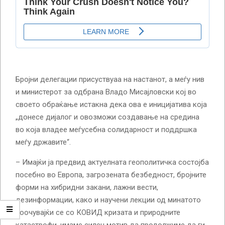
Бројни делегации присуствуаа на настанот, а меѓу нив
и министерот за одбрана Владо Мисајловски кој во
своето обраќање истакна дека ова е иницијатива која
„донесе дијалог и овозможи создавање на средина
во која владее меѓусебна солидарност и поддршка
меѓу државите“.
– Имајќи ја предвид актуелната геополитичка состојба
посебно во Европа, загрозената безбедност, бројните
форми на хибридни закани, лажни вести,
дезинформации, како и научени лекции од минатото
соочувајќи се со КОВИД кризата и природните