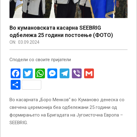
Во кумановската касарна SEEBRIG
одбележа 25 години постоење (ФОТО)
ON:
03.09.2024
Сподели со своите пријатели
Facebook
Twitter
WhatsApp
Messenger
Telegram
Viber
Gmail
Share
Во касарната „Боро Менков“ во Куманово денеска со
свечена церемонија беа одбележани 25 години од
формирањето на Бригадата на Југоисточна Европа –
SEEBRIG.