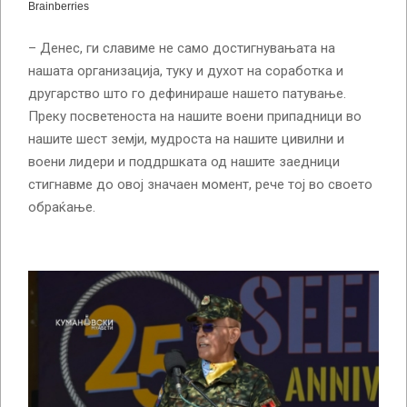
– Денес, ги славиме не само достигнувањата на
нашата организација, туку и духот на соработка и
другарство што го дефинираше нашето патување.
Преку посветеноста на нашите воени припадници во
нашите шест земји, мудроста на нашите цивилни и
воени лидери и поддршката од нашите заедници
стигнавме до овој значаен момент, рече тој во своето
обраќање.