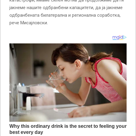
катастрофи, имаме силен мотив да продолжиме да ги
јакнеме нашите одбранбени капацитети, да ја јакнеме
одбранбената билатерална и регионална соработка,
рече Мисајловски.