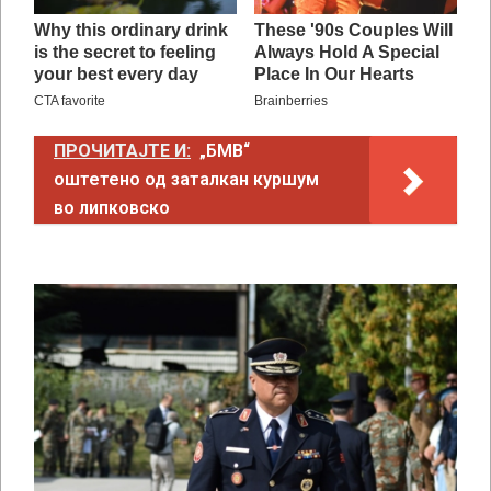
ПРОЧИТАЈТЕ И:
„БМВ“
оштетено од заталкан куршум
во липковско