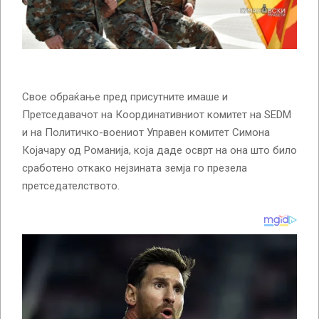
Свое обраќање пред присутните имаше и
Претседавачот на Координативниот комитет на SEDM
и на Политичко-воениот Управен комитет Симона
Којачару од Романија, која даде осврт на она што било
сработено откако нејзината земја го презела
претседателството.