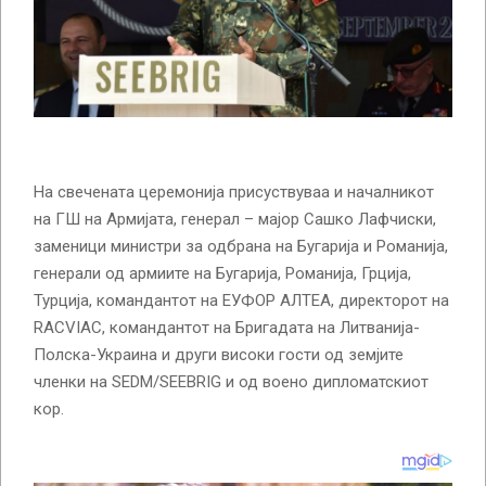
На свечената церемонија присуствуваа и началникот
на ГШ на Армијата, генерал – мајор Сашко Лафчиски,
заменици министри за одбрана на Бугарија и Романија,
генерали од армиите на Бугарија, Романија, Грција,
Турција, командантот на ЕУФОР АЛТЕА, директорот на
RACVIAC, командантот на Бригадата на Литванија-
Полска-Украина и други високи гости од земјите
членки на SEDM/SEEBRIG и од воено дипломатскиот
кор.