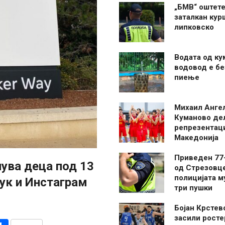
„БМВ“ оштете
заталкан кур
липковско
Водата од ку
водовод е бе
пиење
Михаил Анге
Куманово де
репрезентаци
Македонија
Приведен 77
чува деца под 13
од Стрезовце
полицијата м
бук и Инстаграм
три пушки
Бојан Крстев
засили росте