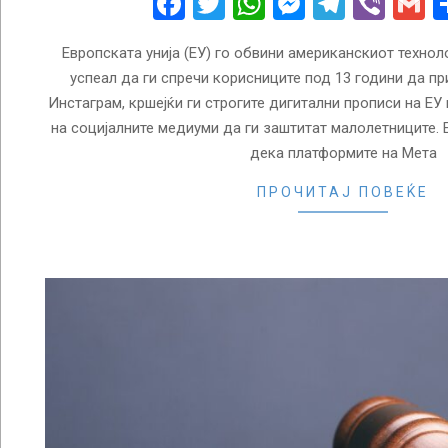
Facebook
Twitter
WhatsApp
Messenge
Telegr
Vibe
G
Европската унија (ЕУ) го обвини американскиот технол
успеал да ги спречи корисниците под 13 години да пр
Инстаграм, кршејќи ги строгите дигитални прописи на ЕУ
на социјалните медиуми да ги заштитат малолетниците. 
дека платформите на Мета
ПРОЧИТАЈ ПОВЕЌЕ