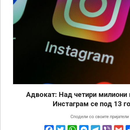
Адвокат: Над четири милиони 
Инстаграм се под 13 г
2026-
Сподели со своите пријатели
02-
19
Facebook
Twitter
WhatsApp
Messenge
Telegr
Vibe
G