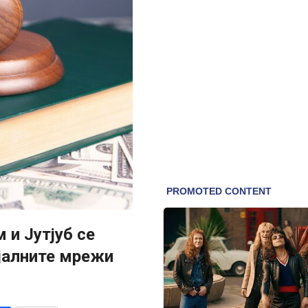
 и Јутјуб се
ијалните мрежи