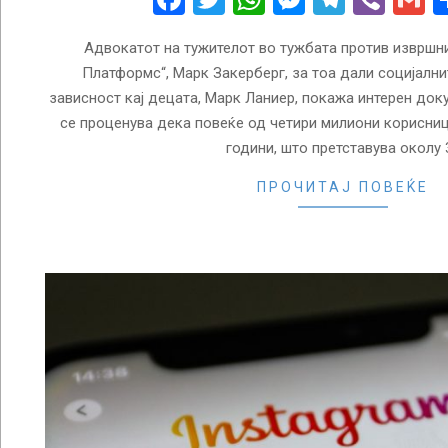
Адвокатот на тужителот во тужбата против извршн
Платформс“, Марк Закерберг, за тоа дали социјалн
зависност кај децата, Марк Ланиер, покажа интерен доку
се проценува дека повеќе од четири милиони корисниц
години, што претставува околу 
ПРОЧИТАЈ ПОВЕЌЕ