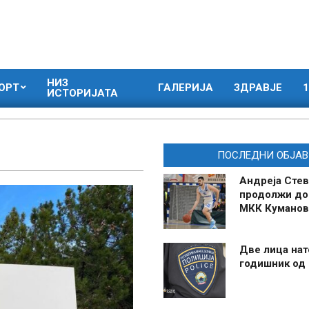
НИЗ
ОРТ
ГАЛЕРИЈА
ЗДРАВЈЕ
1
ИСТОРИЈАТА
ПОСЛЕДНИ ОБЈАВ
Андреја Стев
продолжи до
МКК Куманов
Две лица нат
годишник од