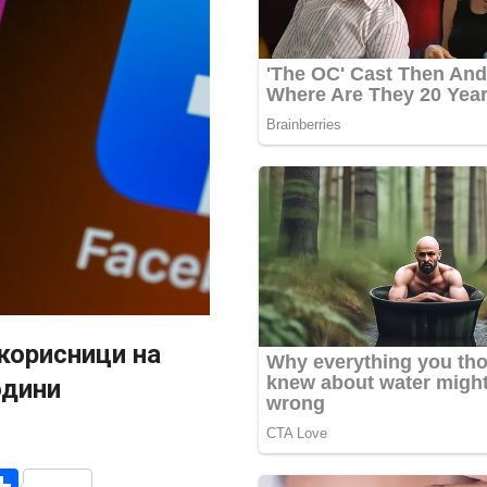
корисници на
одини
r
am
r
mail
Share