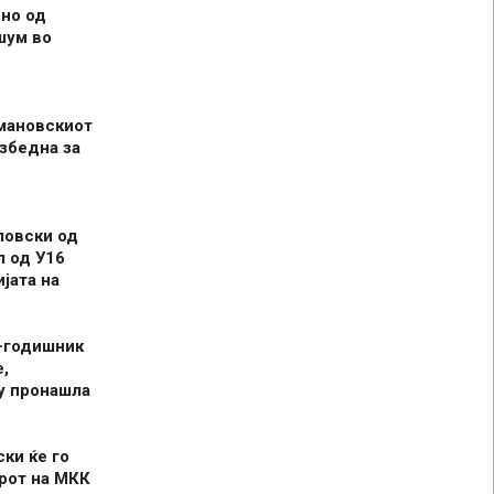
но од
шум во
мановскиот
збедна за
ловски од
л од У16
јата на
-годишник
,
у пронашла
ски ќе го
рот на МКК