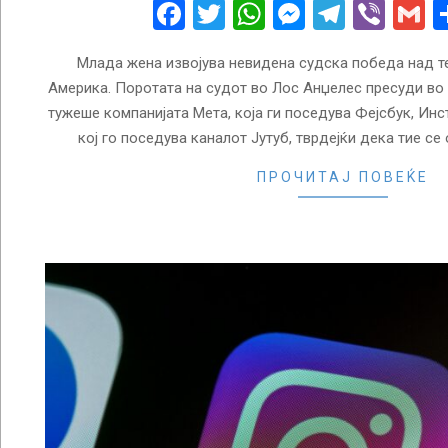
26
Facebook
Twitter
WhatsApp
Messenge
Telegr
Vibe
G
Млада жена извојува невидена судска победа над т
Америка. Поротата на судот во Лос Анџелес пресуди во к
тужеше компанијата Мета, која ги поседува Фејсбук, Инст
кој го поседува каналот Јутуб, тврдејќи дека тие се
ПРОЧИТАЈ ПОВЕЌЕ