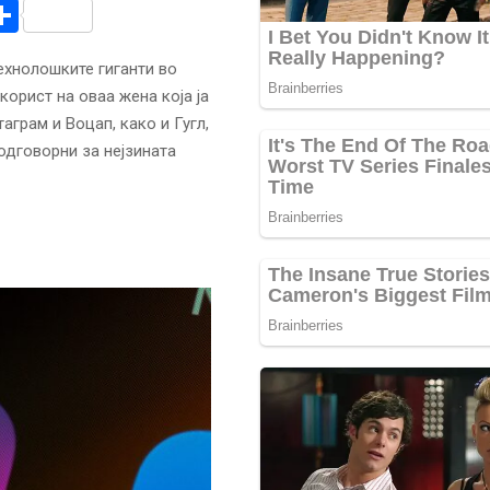
r
am
r
mail
Share
ехнолошките гиганти во
орист на оваа жена која ја
аграм и Воцап, како и Гугл,
 одговорни за нејзината