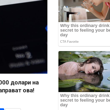
000 долари на
аправат ова!