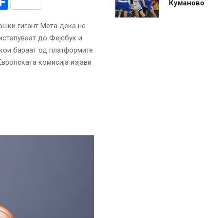
r
am
r
mail
Share
Куманово
ошки гигант Мета дека не
истапуваат до Фејсбук и
 кои бараат од платформите
Европската комисија изјави