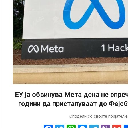
ЕУ ја обвинува Мета дека не спре
години да пристапуваат до Фејс
2026-
Сподели со своите пријатели
04-
29