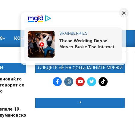
8+
КОНТАКТ
МАРКЕТИНГ
И
СЛЕДЕТЕ НЀ НА СОЦИЈАЛНИТЕ МРЕЖИ
ановиќ го
говорот со
о
*
епале 19-
 кумановско