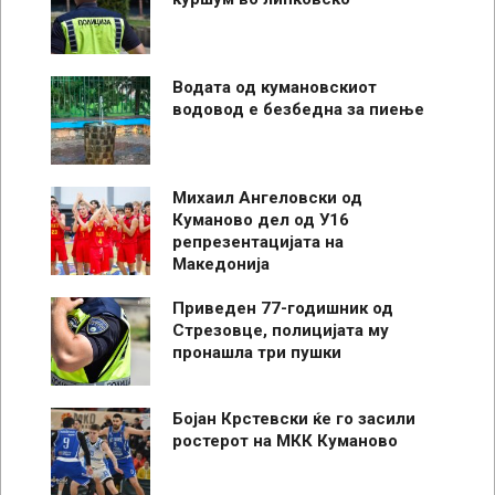
Водата од кумановскиот
водовод е безбедна за пиење
Михаил Ангеловски од
Куманово дел од У16
репрезентацијата на
Македонија
Приведен 77-годишник од
Стрезовце, полицијата му
пронашла три пушки
Бојан Крстевски ќе го засили
ростерот на МКК Куманово