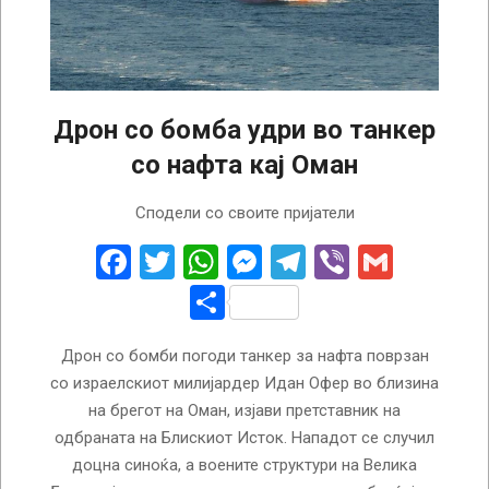
Дрон со бомба удри во танкер
со нафта кај Оман
2022-
Сподели со своите пријатели
11-
16
Facebook
Twitter
WhatsApp
Messenger
Telegram
Viber
Gmail
Share
Дрон со бомби погоди танкер за нафта поврзан
со израелскиот милијардер Идан Офер во близина
на брегот на Оман, изјави претставник на
одбраната на Блискиот Исток. Нападот се случил
доцна синоќа, а воените структури на Велика