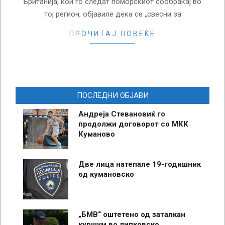
Британија, кои го следат поморскиот сообраќај во
тој регион, објавиле дека се „свесни за
ПРОЧИТАЈ ПОВЕЌЕ
ПОСЛЕДНИ ОБЈАВИ
Андреја Стевановиќ го
продолжи договорот со МКК
Куманово
Две лица натепале 19-годишник
од кумановско
„БМВ“ оштетено од заталкан
куршум во липковско