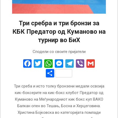
Три сребра и три бронзи за
КБК Предатор од Куманово на
турнир во БиХ
2022-
Сподели со своите пријатели
10-
26
Facebook
Twitter
WhatsApp
Messenger
Telegram
Viber
Gmail
Share
Три среба и исто толку бронзени медали освоија
кик-боксерите на кик-бокс клубот Предатор од
Куманово на Меѓународниот кик бокс куп ВАКО
Балкан опен во Тешањ, Босна и Херцеговина.
Христина Бојковска во категоријата помлади