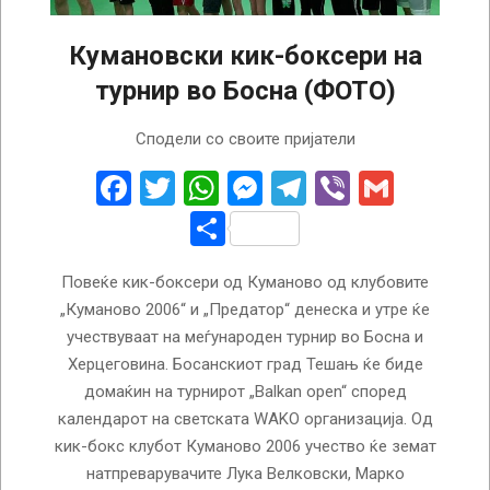
Кумановски кик-боксери на
турнир во Босна (ФОТО)
2022-
Сподели со своите пријатели
10-
21
Facebook
Twitter
WhatsApp
Messenger
Telegram
Viber
Gmail
Share
Повеќе кик-боксери од Куманово од клубовите
„Куманово 2006“ и „Предатор“ денеска и утре ќе
учествуваат на меѓународен турнир во Босна и
Херцеговина. Босанскиот град Тешањ ќе биде
домаќин на турнирот „Balkan open“ според
календарот на светската WAKO организација. Од
кик-бокс клубот Куманово 2006 учество ќе земат
натпреварувачите Лука Велковски, Марко