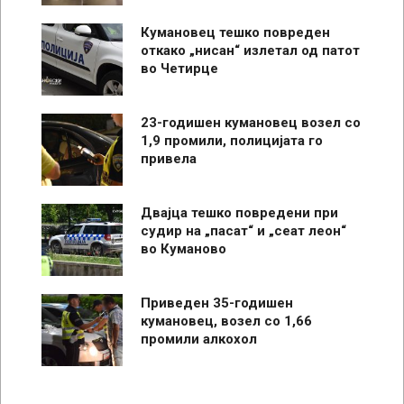
Кумановец тешко повреден
откако „нисан“ излетал од патот
во Четирце
23-годишен кумановец возел со
1,9 промили, полицијата го
привела
Двајца тешко повредени при
судир на „пасат“ и „сеат леон“
во Куманово
Приведен 35-годишен
кумановец, возел со 1,66
промили алкохол