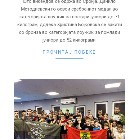
што викендов се одржа во Србија. Данило
Методиевски го освои сребрениот медал во
категоријата лоу-кик за постари јуниори до 71
килограм, додека Христина Бојковска се закити
со бронза во категоријата лоу-кик за помлади
јуниори до 52 килограми.
ПРОЧИТАЈ ПОВЕЌЕ