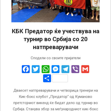
КБК Предатор ќе учествува на
турнир во Србија со 20
натпреварувачи
2023-
Сподели со своите пријатели
11-
30
Facebook
Twitter
WhatsApp
Messenger
Telegram
Viber
Gmail
Share
Дваесет натпреварувачи и четворица тренери на
Кик-бокс клубот „Предатор“ од Куманово
претстојниот викенд ќе бидат дело од турнир во
Србија. Станува збор за меѓународниот кик-бокс