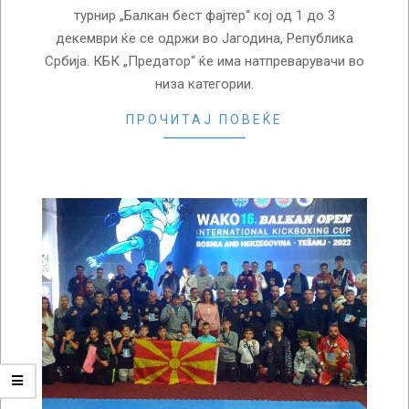
турнир „Балкан бест фајтер“ кој од 1 до 3
декември ќе се одржи во Јагодина, Република
Србија. КБК „Предатор“ ќе има натпреварувачи во
низа категории.
ПРОЧИТАЈ ПОВЕЌЕ