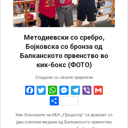
Методиевски со сребро,
Бојковска со бронза од
Балканското првенство во
кик-бокс (ФОТО)
2026-
Сподели со своите пријатели
06-
01
Facebook
Twitter
WhatsApp
Messenger
Telegram
Viber
Gmail
Share
Кик-боксерите на КБК „Предатор“ се враќаат со
два освоени медали од Балканското првенство