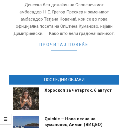
Денеска бев домаќин на Словенечкиот
амбасадор Н. Е. Грегор Прескер и заменикот
амбасадор Татјана Ковачиќ, кои се во прва
официјална посета на Општина Куманово, изјави
Димитриевски. Како што вели градоначалникот,
ПРОЧИТАЈ ПОВЕЌЕ
ПОСЛЕДНИ ОБЈАВИ
Хороскоп за четврток, 6 август
Quickie – Нова песна на
кумановец Аиман (ВИДЕО)