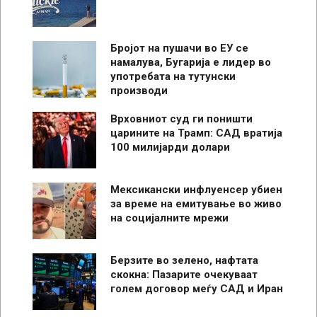
Бројот на пушачи во ЕУ се
намалува, Бугарија е лидер во
употребата на тутунски
производи
Врховниот суд ги поништи
царините на Трамп: САД вратија
100 милијарди долари
Мексикански инфлуенсер убиен
за време на емитување во живо
на социјалните мрежи
Берзите во зелено, нафтата
скокна: Пазарите очекуваат
голем договор меѓу САД и Иран