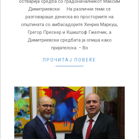
остварија средба со градоначалникот Максим
Димитриевски. На различни теми се
разговараше денеска во просториите на
општината со амбасадорите Хенрих Маркуш,
Грегор Прескер и Кшиштоф Гжелчик, а
Димитриевски средбата ја опиша како
пријателска. – Во
ПРОЧИТАЈ ПОВЕЌЕ