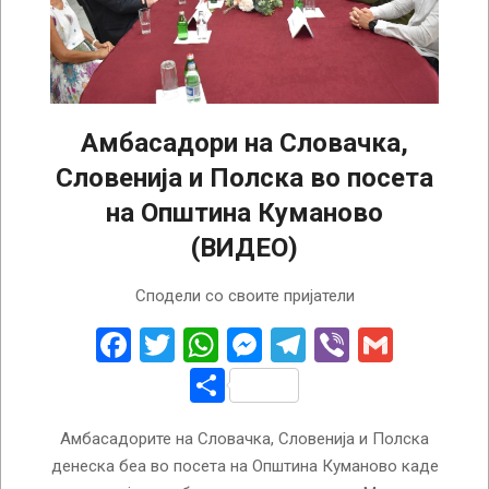
Амбасадори на Словачка,
Словенија и Полска во посета
на Општина Куманово
(ВИДЕО)
2024-
Сподели со своите пријатели
07-
25
Facebook
Twitter
WhatsApp
Messenger
Telegram
Viber
Gmail
Share
Амбасадорите на Словачка, Словенија и Полска
денеска беа во посета на Општина Куманово каде