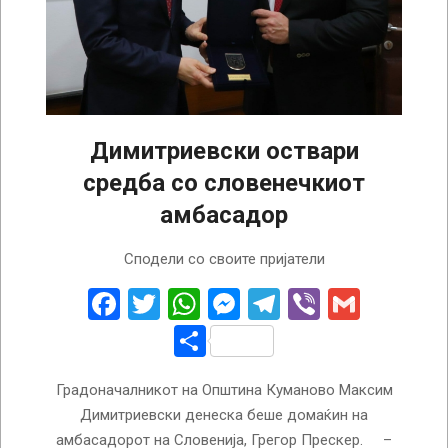
Димитриевски оствари
средба со словенечкиот
амбасадор
2024-
Сподели со своите пријатели
03-
14
Facebook
Twitter
WhatsApp
Messenger
Telegram
Viber
Gmail
Share
Градоначалникот на Општина Куманово Максим
Димитриевски денеска беше домаќин на
амбасадорот на Словенија, Грегор Прескер. –