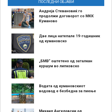
ПОСЛЕДНИ ОБЈАВИ
Андреја Стевановиќ го
продолжи договорот со МКК
Куманово
Две лица натепале 19-годишник
од кумановско
„БМВ“ оштетено од заталкан
куршум во липковско
Водата од кумановскиот
водовод е безбедна за пиење
Михаил Ангеловски од