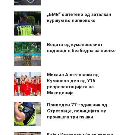
„БМВ“ оштетено од заталкан
куршум во липковско
Водата од кумановскиот
водовод е безбедна за пиење
Михаил Ангеловски од
Куманово дел од У16
репрезентацијата на
Македонија
Приведен 77-годишник од
Стрезовце, полицијата му
пронашла три пушки
Бојан Крстевски ќе го засили