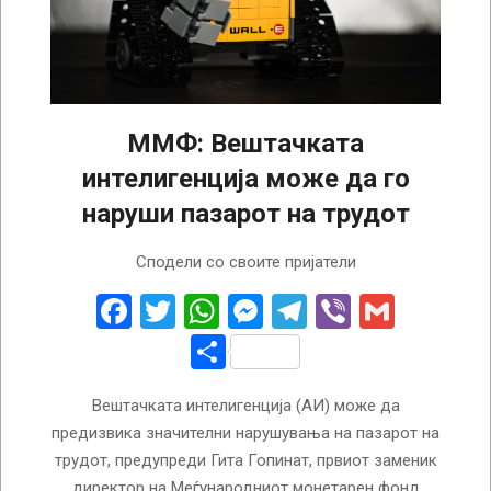
ММФ: Вештачката
интелигенција може да го
наруши пазарот на трудот
2023-
Сподели со своите пријатели
06-
06
Facebook
Twitter
WhatsApp
Messenger
Telegram
Viber
Gmail
Share
Вештачката интелигенција (АИ) може да
предизвика значителни нарушувања на пазарот на
трудот, предупреди Гита Гопинат, првиот заменик
директор на Меѓународниот монетарен фонд