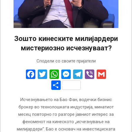
Зошто кинеските милијардери
мистериозно исчезнуваат?
2023-
Сподели со своите пријатели
03-
09
Facebook
Twitter
WhatsApp
Messenger
Telegram
Viber
Gmail
Share
Исчезнувањето на Бао Фан, водечки бизнис
брокер во технолошката индустрија, минатиот
месец повторно го разгоре јавниот интерес за
феноменот на кинеското „исчезнување на
милијардери“. Бао е основач на инвестициската