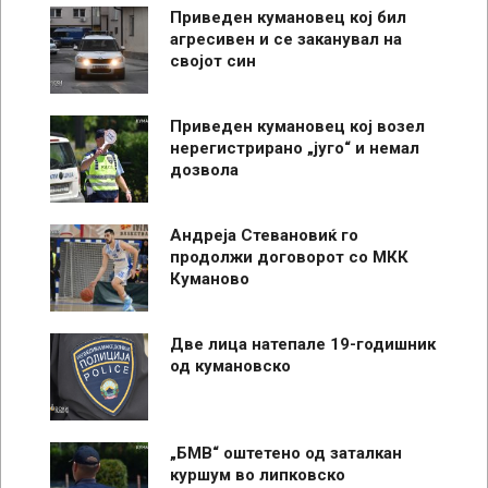
Приведен кумановец кој бил
агресивен и се заканувал на
својот син
Приведен кумановец кој возел
нерегистрирано „југо“ и немал
дозвола
Андреја Стевановиќ го
продолжи договорот со МКК
Куманово
Две лица натепале 19-годишник
од кумановско
„БМВ“ оштетено од заталкан
куршум во липковско