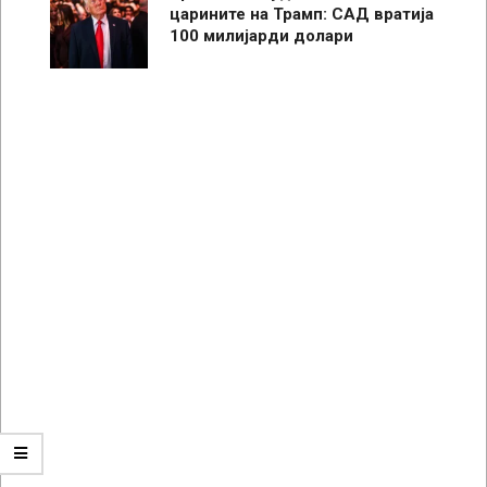
царините на Трамп: САД вратија
100 милијарди долари