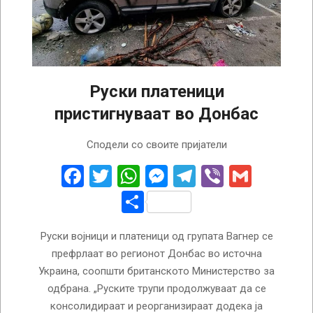
Руски платеници
пристигнуваат во Донбас
2022-
Сподели со своите пријатели
04-
04
Facebook
Twitter
WhatsApp
Messenger
Telegram
Viber
Gmail
Share
Руски војници и платеници од групата Вагнер се
префрлаат во регионот Донбас во источна
Украина, соопшти британското Министерство за
одбрана. „Руските трупи продолжуваат да се
консолидираат и реорганизираат додека ја