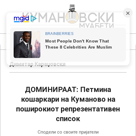
Skip
to
content
КУМАНОВСКИ
МУАБЕТИ
Primary
Navigation
Menu
Димитар Караџовски
ДОМИНИРААТ: Петмина
кошаркари на Куманово на
поширокиот репрезентативен
список
2018-
Сподели со своите пријатели
02-