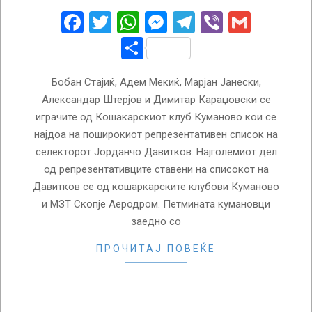
08
Facebook
Twitter
WhatsApp
Messenger
Telegram
Viber
Gmail
Share
Бобан Стајиќ, Адем Мекиќ, Марјан Јанески,
Александар Штерјов и Димитар Караџовски се
играчите од Кошакарскиот клуб Куманово кои се
најдоа на поширокиот репрезентативен список на
селекторот Јорданчо Давитков. Најголемиот дел
од репрезентативците ставени на списокот на
Давитков се од кошаркарските клубови Куманово
и МЗТ Скопје Аеродром. Петмината кумановци
заедно со
ПРОЧИТАЈ ПОВЕЌЕ