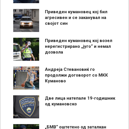
Приведен кумановец кој бил
агресивен и се заканувал на
својот син
Приведен кумановец кој возел
нерегистрирано „југо“ и немал
дозвола
Андреја Стевановиќ го
продолжи договорот со МКК
Куманово
Две лица натепале 19-годишник
од кумановско
„БМВ“ оштетено од заталкан