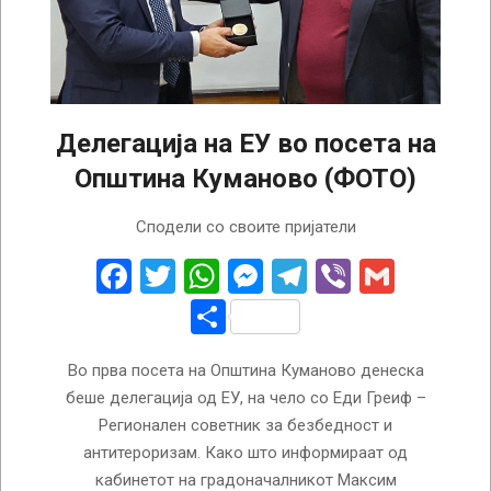
Делегација на ЕУ во посета на
Општина Куманово (ФОТО)
2024-
Сподели со своите пријатели
09-
16
Facebook
Twitter
WhatsApp
Messenger
Telegram
Viber
Gmail
Share
Во прва посета на Општина Куманово денеска
беше делегација од ЕУ, на чело со Еди Греиф –
Регионален советник за безбедност и
антитероризам. Како што информираат од
кабинетот на градоначалникот Максим