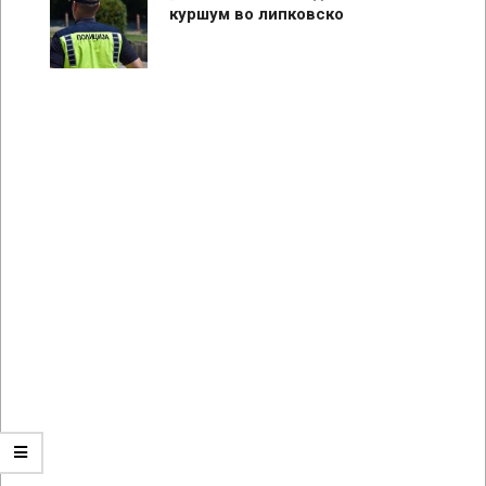
куршум во липковско