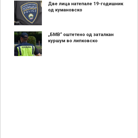
Две лица натепале 19-годишник
од кумановско
„БМВ“ оштетено од заталкан
куршум во липковско