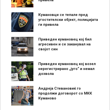
привела
Кумановци се тепале пред
угостителски објект, полицијата
ги привела
Приведен кумановец кој бил
агресивен и се заканувал на
својот син
Приведен кумановец кој возел
нерегистрирано „југо“ и немал
дозвола
Андреја Стевановиќ го
продолжи договорот со МКК
Куманово