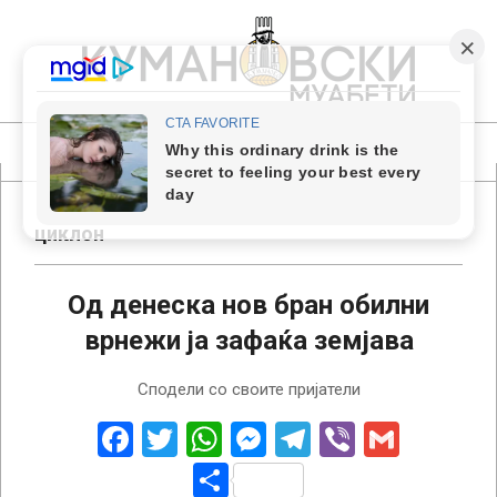
Skip
to
content
КУМАНОВСКИ
МУАБЕТИ
Primary
Navigation
Menu
циклон
Од денеска нов бран обилни
врнежи ја зафаќа земјава
2018-
Сподели со своите пријатели
06-
25
Facebook
Twitter
WhatsApp
Messenger
Telegram
Viber
Gmail
Share