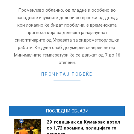
Променливо облачно, од пладне и особено во
западните и јужните делови со врнежи од дожд,
кои локално ќе бидат пообилни, е временската
прогноза која за денеска ја најавуваат
синоптичарите од Управата за хидрометеорлошки
работи. Ќе дува слаб до умерен северен ветер.
Минималните температури ќе се движат од 7 до 16
степени,
ПРОЧИТАЈ ПОВЕЌЕ
ПОСЛЕДНИ ОБЈАВИ
29-годишник од Куманово возел
со 1,72 промили, полицијата го