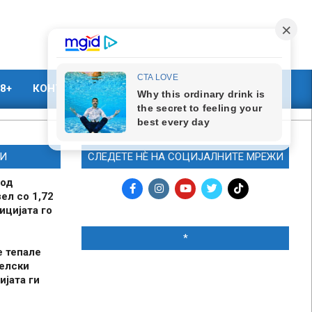
8+
КОНТАКТ
МАРКЕТИНГ
И
СЛЕДЕТЕ НЀ НА СОЦИЈАЛНИТЕ МРЕЖИ
 од
ел со 1,72
ицијата го
*
е тепале
елски
ијата ги