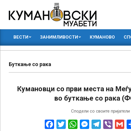
Skip
to
content
КУМАНОВСКИ
ВЕСТИ
ЗАНИМЛИВОСТИ
КУМАНОВО
СП
МУАБЕТИ
Primary
Navigation
Menu
Буткање со рака
Кумановци со први места на Меѓ
во буткање со рака (
2022-
Сподели со своите пријатели
08-
17
Facebook
Twitter
WhatsApp
Messenge
Telegr
Vibe
G