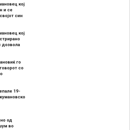
мановец кој
н и се
 својот син
мановец кој
истрирано
л дозвола
ановиќ го
говорот со
о
епале 19-
 кумановско
но од
шум во