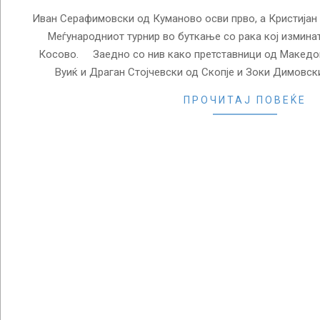
Иван Серафимовски од Куманово осви прво, а Кристијан
Меѓународниот турнир во буткање со рака кој измина
Косово. Заедно со нив како претставници од Македон
Вуиќ и Драган Стојчевски од Скопје и Зоки Димовск
ПРОЧИТАЈ ПОВЕЌЕ