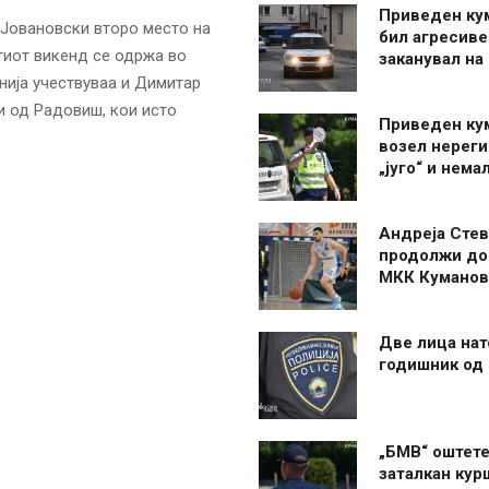
Приведен ку
 Јовановски второ место на
бил агресиве
тиот викенд се одржа во
заканувал на
ија учествуваа и Димитар
и од Радовиш, кои исто
Приведен ку
возел нерег
„југо“ и нема
Андреја Стев
продолжи до
МКК Куманов
Две лица нат
годишник од
„БМВ“ оштете
заталкан кур