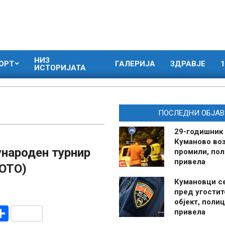
НИЗ
ОРТ
ГАЛЕРИЈА
ЗДРАВЈЕ
1
ИСТОРИЈАТА
ПОСЛЕДНИ ОБЈАВ
29-годишник
Куманово воз
ународен турнир
промили, пол
привела
ФОТО)
Кумановци с
пред угостит
објект, полиц
r
am
r
mail
Share
привела