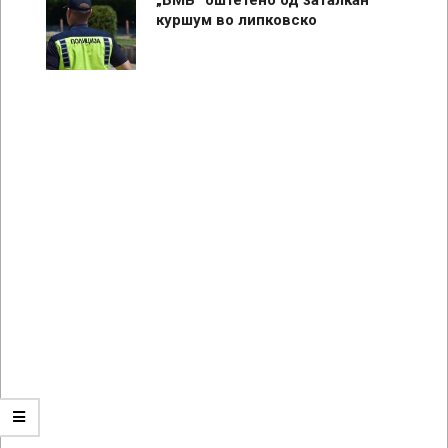
куршум во липковско