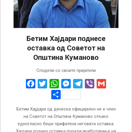
Бетим Хајдари поднесе
оставка од Советот на
Општина Куманово
2023-
Сподели со своите пријатели
07-
05
Facebook
Twitter
WhatsApp
Messenger
Telegram
Viber
Gmail
Share
Бетим Хајдари од денеска официјално не е член
на Советот на Општина Куманово откако
едногласно беше прифатена неговата оставка.
Хајдари поднел оставка поради вработување на