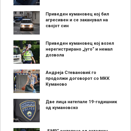
Приведен кумановец кој бил
агресивен и се заканувал на
својот син
Приведен кумановец кој возел
нерегистрирано „југо“ и немал
дозвола
Андреја Стевановиќ го
продолжи договорот со МКК
Куманово
Две лица натепале 19-годишник
од кумановско
„БМВ“ оштетено од заталкан