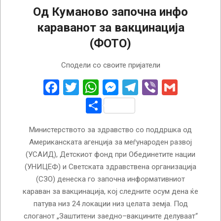
Од Куманово започна инфо
караванот за вакцинација
(ФОТО)
2022-
Сподели со своите пријатели
10-
19
Facebook
Twitter
WhatsApp
Messenger
Telegram
Viber
Gmail
Share
Министерството за здравство со поддршка од
Американската агенција за меѓународен развој
(УСАИД), Детскиот фонд при Обединетите нации
(УНИЦЕФ) и Светската здравствена организација
(СЗО) денеска го започна информативниот
караван за вакцинација, кој следните осум дена ќе
патува низ 24 локации низ целата земја. Под
слоганот „Заштитени заедно–вакцините делуваат“