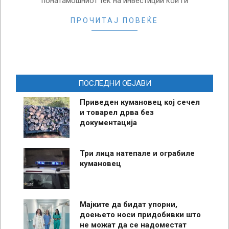
понатамошниот тек на инвестиции кои ги
ПРОЧИТАЈ ПОВЕЌЕ
ПОСЛЕДНИ ОБЈАВИ
Приведен кумановец кој сечел
и товарел дрва без
документација
Три лица натепале и ограбиле
кумановец
Мајките да бидат упорни,
доењето носи придобивки што
не можат да се надоместат