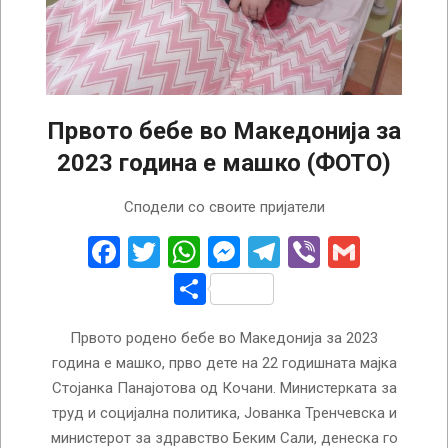
Првото бебе во Македонија за
2023 година е машко (ФОТО)
2023-
Сподели со своите пријатели
01-
01
Facebook
Twitter
WhatsApp
Messenger
Telegram
Viber
Gmail
Share
Првото родено бебе во Македонија за 2023
година е машко, прво дете на 22 годишната мајка
Стојанка Панајотова од Кочани. Министерката за
труд и социјална политика, Јованка Тренчевска и
министерот за здравство Беким Сали, денеска го