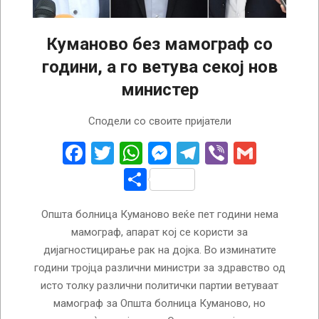
Куманово без мамограф со
години, а го ветува секој нов
министер
2022-
Сподели со своите пријатели
10-
25
Facebook
Twitter
WhatsApp
Messenger
Telegram
Viber
Gmail
Share
Општа болница Куманово веќе пет години нема
мамограф, апарат кој се користи за
дијагностицирање рак на дојка. Во изминатите
години тројца различни министри за здравство од
исто толку различни политички партии ветуваат
мамограф за Општа болница Куманово, но