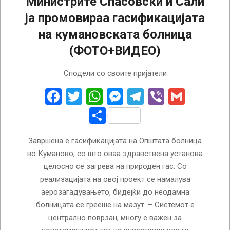
Министрите Спасовски и Сали
ја промовираа гасификацијата
на кумановската болница
(ФОТО+ВИДЕО)
2022-
Сподели со своите пријатели
04-
20
Facebook
Twitter
WhatsApp
Messenger
Telegram
Viber
Gmail
Share
Завршена е гасификацијата на Општата болница
во Куманово, со што оваа здравствена установа
целосно се загрева на природен гас. Со
реализацијата на овој проект се намалува
аерозагадувањето, бидејќи до неодамна
болницата се грееше на мазут. – Системот е
централно поврзан, многу е важен за