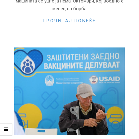
машината сѐ уште ја нема. Октомври, кој воедно е
месец на борба
ПРОЧИТАЈ ПОВЕЌЕ