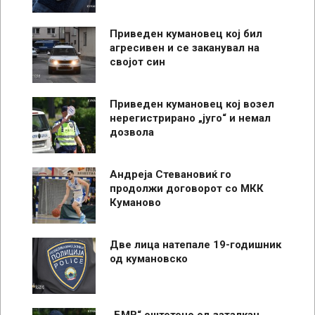
Приведен кумановец кој бил
агресивен и се заканувал на
својот син
Приведен кумановец кој возел
нерегистрирано „југо“ и немал
дозвола
Андреја Стевановиќ го
продолжи договорот со МКК
Куманово
Две лица натепале 19-годишник
од кумановско
„БМВ“ оштетено од заталкан