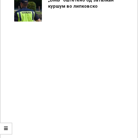
куршум во липковско