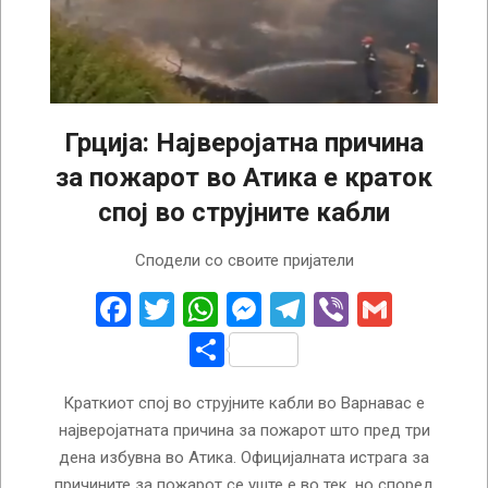
Грција: Најверојатна причина
за пожарот во Атика е краток
спој во струјните кабли
2024-
Сподели со своите пријатели
08-
14
Facebook
Twitter
WhatsApp
Messenger
Telegram
Viber
Gmail
Share
Краткиот спој во струјните кабли во Варнавас е
најверојатната причина за пожарот што пред три
дена избувна во Атика. Официјалната истрага за
причините за пожарот се уште е во тек, но според