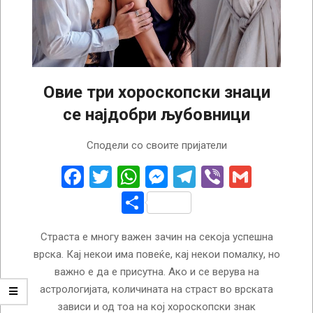
Овие три хороскопски знаци
се најдобри љубовници
2022-
Сподели со своите пријатели
03-
30
Facebook
Twitter
WhatsApp
Messenger
Telegram
Viber
Gmail
Share
Страста е многу важен зачин на секоја успешна
врска. Кај некои има повеќе, кај некои помалку, но
важно е да е присутна. Ако и се верува на
астрологијата, количината на страст во врската
зависи и од тоа на кој хороскопски знак