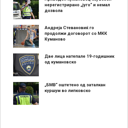
нерегистрирано „југо“ и немал
дозвола
Андреја Стевановиќ го
продолжи договорот со МКК
Куманово
Две лица натепале 19-годишник
од кумановско
„БМВ“ оштетено од заталкан
куршум во липковско