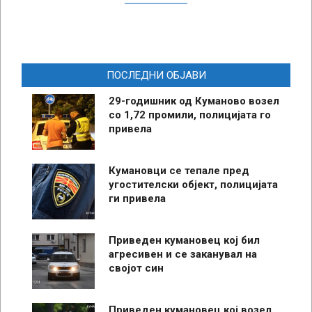
ПОСЛЕДНИ ОБЈАВИ
29-годишник од Куманово возел
со 1,72 промили, полицијата го
привела
Кумановци се тепале пред
угостителски објект, полицијата
ги привела
Приведен кумановец кој бил
агресивен и се заканувал на
својот син
Приведен кумановец кој возел