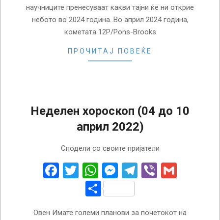
научниците пренесуваат какви тајни ќе ни открие
небото во 2024 година. Во април 2024 година,
кометата 12P/Pons-Brooks
ПРОЧИТАЈ ПОВЕЌЕ
Неделен хороскоп (04 до 10
април 2022)
2022-
Сподели со своите пријатели
04-
04
Facebook
Twitter
WhatsApp
Messenger
Telegram
Viber
Gmail
Share
Овен Имате големи планови за почетокот на