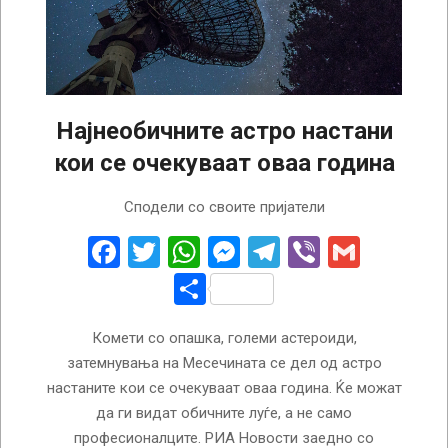
Најнеобичните астро настани
кои се очекуваат оваа година
2024-
Сподели со своите пријатели
01-
16
Facebook
Twitter
WhatsApp
Messenger
Telegram
Viber
Gmail
Share
Комети со опашка, големи астероиди,
затемнувања на Месечината се дел од астро
настаните кои се очекуваат оваа година. Ќе можат
да ги видат обичните луѓе, а не само
професионалците. РИА Новости заедно со