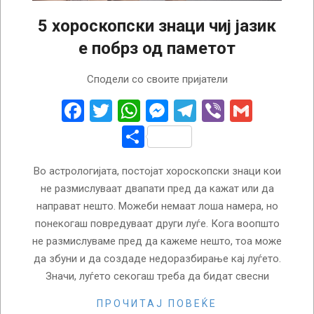
5 хороскопски знаци чиј јазик
е побрз од паметот
2022-
Сподели со своите пријатели
03-
28
Facebook
Twitter
WhatsApp
Messenger
Telegram
Viber
Gmail
Share
Во астрологијата, постојат хороскопски знаци кои
не размислуваат двапати пред да кажат или да
направат нешто. Можеби немаат лоша намера, но
понекогаш повредуваат други луѓе. Кога воопшто
не размислуваме пред да кажеме нешто, тоа може
да збуни и да создаде недоразбирање кај луѓето.
Значи, луѓето секогаш треба да бидат свесни
ПРОЧИТАЈ ПОВЕЌЕ