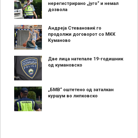
нерегистрирано „југо“ и немал
дозвола
Андреја Стевановиќ го
продолжи договорот со МКК
Куманово
Две лица натепале 19-годишник
од кумановско
„БМВ“ оштетено од заталкан
куршум во липковско