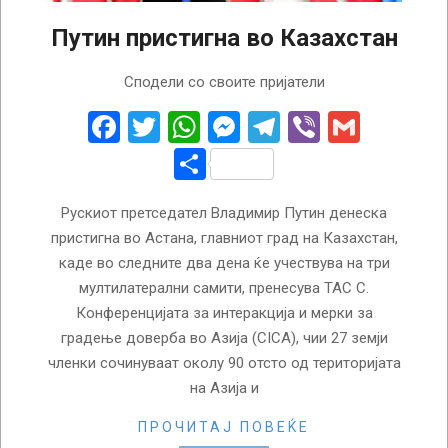
Путин пристигна во Казахстан
2022-
Сподели со своите пријатели
10-
13
Facebook
Twitter
WhatsApp
Messenger
Telegram
Viber
Gmail
Share
Рускиот претседател Владимир Путин денеска
пристигна во Астана, главниот град на Казахстан,
каде во следните два дена ќе учествува на три
мултилатерални самити, пренесува ТАС С.
Конференцијата за интеракција и мерки за
градење доверба во Азија (CICA), чии 27 земји
членки сочинуваат околу 90 отсто од територијата
на Азија и
ПРОЧИТАЈ ПОВЕЌЕ