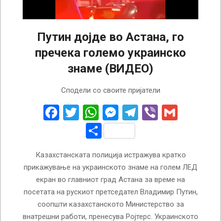
Путин дојде во Астана, го
пречека големо украинско
знаме (ВИДЕО)
2024-
Сподели со своите пријатели
11-
28
Facebook
Twitter
WhatsApp
Messenger
Telegram
Viber
Gmail
Share
Казахстанската полиција истражува кратко
прикажување на украинското знаме на голем ЛЕД
екран во главниот град Астана за време на
посетата на рускиот претседател Владимир Путин,
соопшти казахстанското Министерство за
внатрешни работи, пренесува Ројтерс. Украинското