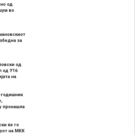
но од
шум во
мановскиот
збедна за
ловски од
л од У16
јата на
-годишник
,
у пронашла
ски ќе го
рот на МКК