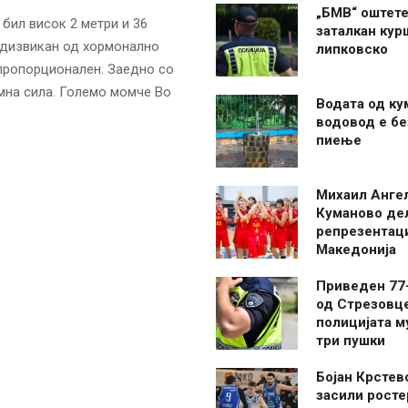
„БМВ“ оштете
 бил висок 2 метри и 36
заталкан кур
редизвикан од хормонално
липковско
 пропорционален. Заедно со
мна сила. Големо момче Во
Водата од ку
водовод е бе
пиење
Михаил Анге
Куманово де
репрезентаци
Македонија
Приведен 77
од Стрезовце
полицијата м
три пушки
Бојан Крстев
засили росте