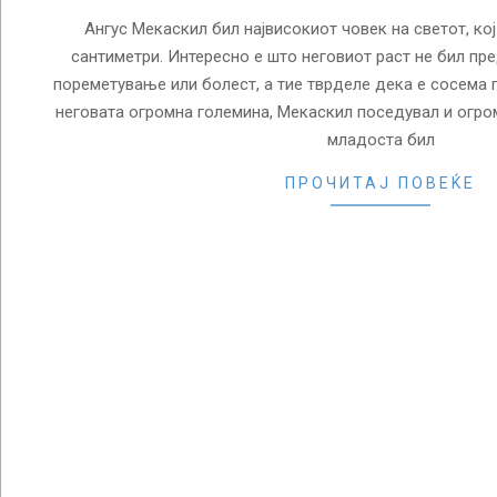
Ангус Мекаскил бил највисокиот човек на светот, кој
сантиметри. Интересно е што неговиот раст не бил п
пореметување или болест, а тие тврделе дека е сосема
неговата огромна големина, Мекаскил поседувал и огро
младоста бил
ПРОЧИТАЈ ПОВЕЌЕ