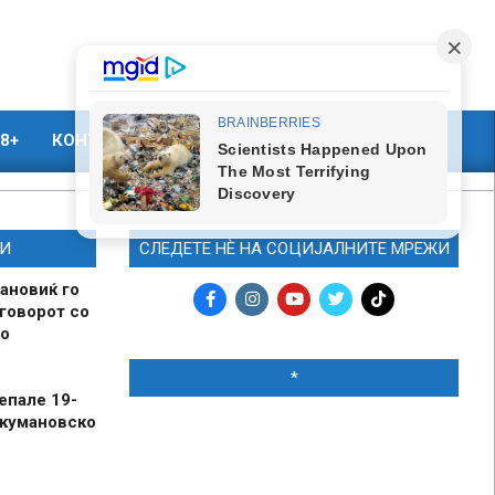
8+
КОНТАКТ
МАРКЕТИНГ
И
СЛЕДЕТЕ НЀ НА СОЦИЈАЛНИТЕ МРЕЖИ
ановиќ го
говорот со
о
*
епале 19-
 кумановско