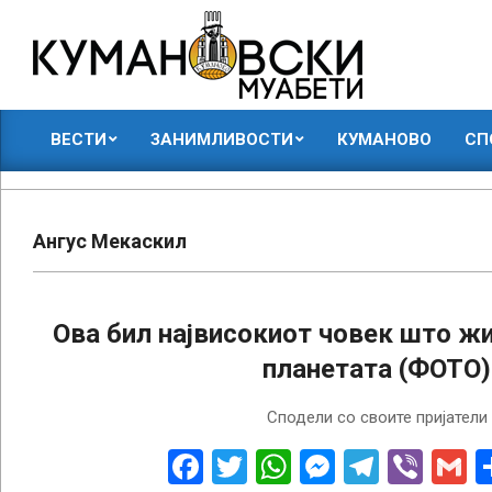
Skip
to
content
КУМАНОВСКИ
ВЕСТИ
ЗАНИМЛИВОСТИ
КУМАНОВО
СП
МУАБЕТИ
Primary
Navigation
Menu
Ангус Мекаскил
Ова бил највисокиот човек што ж
планетата (ФОТО)
2022-
Сподели со своите пријатели
10-
07
Facebook
Twitter
WhatsApp
Messenge
Telegr
Vibe
G