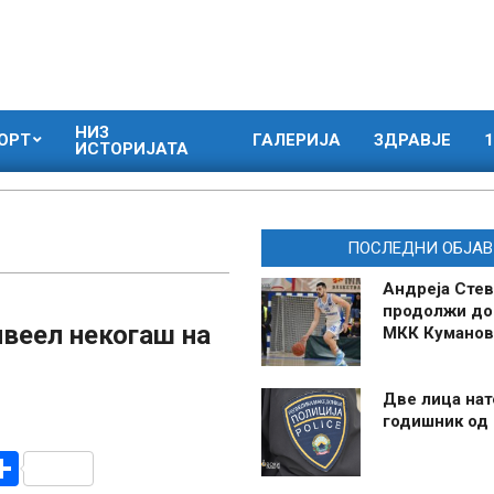
НИЗ
ОРТ
ГАЛЕРИЈА
ЗДРАВЈЕ
1
ИСТОРИЈАТА
ПОСЛЕДНИ ОБЈАВ
Андреја Стев
продолжи до
ивеел некогаш на
МКК Куманов
Две лица нат
годишник од
r
am
r
mail
Share