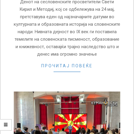
Денот на сесловенските просветители Свети
Кирил и Методиј, кој се одбележува на 24 мај,
претставува еден од најзначајните датуми во
културната и образовната историја на словенските
народи. Нивната дејност во IX век ги поставила
темелите на словенската писменост, образование
и книжевност, оставајќи трајно наследство што и
денес има огромно значење
ПРОЧИТАЈ ПОВЕЌЕ