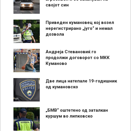
својот син
Приведен кумановец кој возел
нерегистрирано „југо“ и немал
дозвола
Андреја Стевановиќ го
продолжи договорот со МКК
Куманово
Две лица натепале 19-годишник
од кумановско
„БМВ“ оштетено од заталкан
куршум во липковско