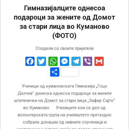
Гимназијалците однесоа
подароци за жените од Домот
за стари лица во Куманово
(ФОТО)
2023-
Сподели со своите пријатели
03-
07
Facebook
Twitter
WhatsApp
Messenger
Telegram
Viber
Gmail
Share
Ученици од кумановската Гимназија „Гоце
Делчев“ денеска однесоа подароци за жените
штитенички на Домот за стари лица „Зафир Сајто“
во Куманово. Учениците кои се дел од
волонтерската група на училиштето претходно
собрале донации од нивните соученици и