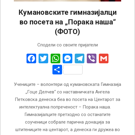
Кумановските гимназијалци
во посета на „Порака наша“
(ФОТО)
2023-
Сподели со своите пријатели
04-
12
Facebook
Twitter
WhatsApp
Messenger
Telegram
Viber
Gmail
Share
Учениците – волонтери од кумановската Гимназија
„Гоце Делчев“ со наставничката Ангела
Петковска денеска беа во посета на Центарот за
интелектуална попреченост – Порака наша.
Гимназијалците претходно со останатите
соученици собрале парична донација за
штитениците на центарот, а денеска ги дружеа во