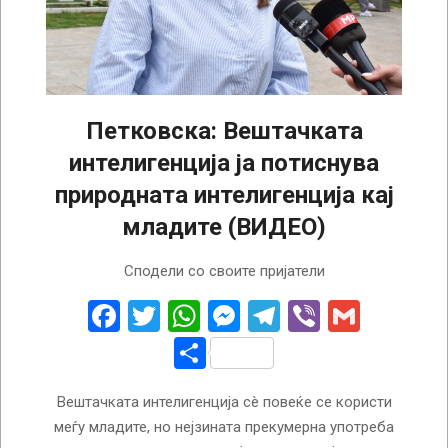
Петковска: Вештачката
интелигенција ја потиснува
природната интелигенција кај
младите (ВИДЕО)
2026-
Сподели со своите пријатели
05-
29
Facebook
Twitter
WhatsApp
Messenger
Telegram
Viber
Gmail
Share
Вештачката интелигенција сè повеќе се користи
меѓу младите, но нејзината прекумерна употреба