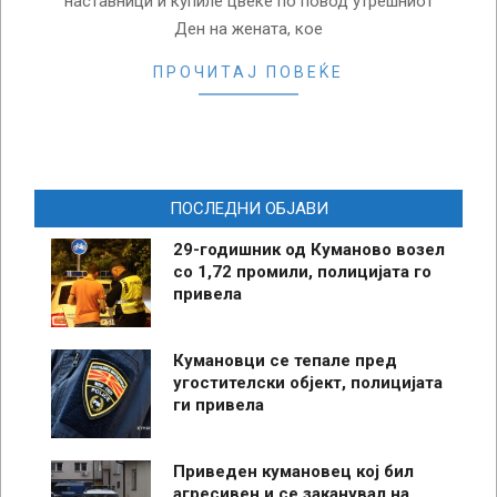
наставници и купиле цвеќе по повод утрешниот
Ден на жената, кое
ПРОЧИТАЈ ПОВЕЌЕ
ПОСЛЕДНИ ОБЈАВИ
29-годишник од Куманово возел
со 1,72 промили, полицијата го
привела
Кумановци се тепале пред
угостителски објект, полицијата
ги привела
Приведен кумановец кој бил
агресивен и се заканувал на