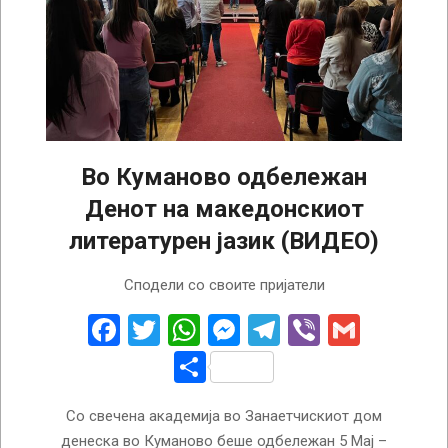
Во Куманово одбележан
Денот на македонскиот
литературен јазик (ВИДЕО)
2026-
Сподели со своите пријатели
05-
05
Facebook
Twitter
WhatsApp
Messenger
Telegram
Viber
Gmail
Share
Со свечена академија во Занаетчискиот дом
денеска во Куманово беше одбележан 5 Мај –