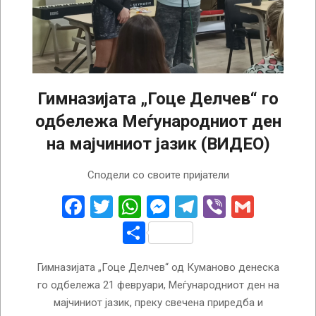
Гимназијата „Гоце Делчев“ го
одбележа Меѓународниот ден
на мајчиниот јазик (ВИДЕО)
2026-
Сподели со своите пријатели
02-
20
Facebook
Twitter
WhatsApp
Messenger
Telegram
Viber
Gmail
Share
Гимназијата „Гоце Делчев“ од Куманово денеска
го одбележа 21 февруари, Меѓународниот ден на
мајчиниот јазик, преку свечена приредба и