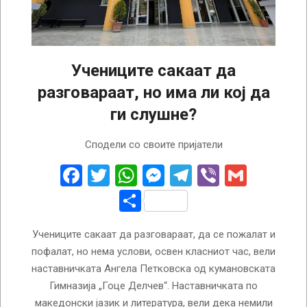
Учениците сакаат да
разговараат, но има ли кој да
ги слушне?
2023-
Сподели со своите пријатели
05-
10
Facebook
Twitter
WhatsApp
Messenger
Telegram
Viber
Gmail
Share
Учениците сакаат да разговараат, да се пожалат и
пофалат, но нема услови, освен класниот час, вели
наставничката Ангела Петковска од кумановската
Гимназија „Гоце Делчев“. Наставничката по
македонски јазик и литература, вели дека немили