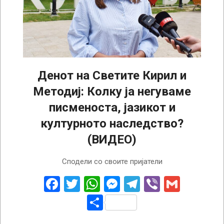
Денот на Светите Кирил и
Методиј: Колку ја негуваме
писменоста, јазикот и
културното наследство?
(ВИДЕО)
2026-
Сподели со своите пријатели
05-
24
Facebook
Twitter
WhatsApp
Messenger
Telegram
Viber
Gmail
Share