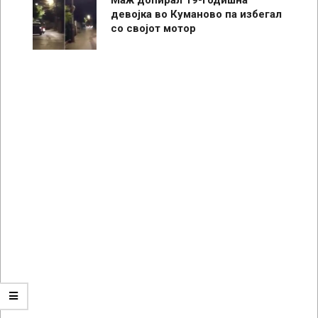
девојка во Куманово па избегал
со својот мотор