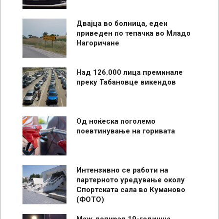
Двајца во болница, еден
приведен по тепачка во Младо
Нагоричане
Над 126.000 лица преминале
преку Табановце викендов
Од ноќеска поголемо
поевтинување на горивата
Интензивно се работи на
партерното уредување околу
Спортската сала во Куманово
(ФОТО)
Маж допирал 19-годишна