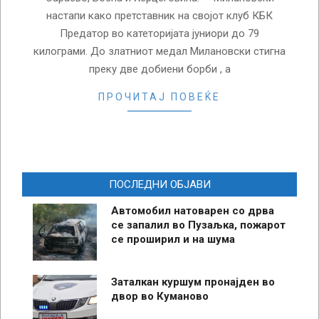
настапи како претставник на својот клуб КБК
Предатор во катеторијата јуниори до 79
килограми. До златниот медал Милановски стигна
преку две добиени борби , а
ПРОЧИТАЈ ПОВЕЌЕ
ПОСЛЕДНИ ОБЈАВИ
Автомобил натоварен со дрва
се запалил во Пузаљка, пожарот
се проширил и на шума
Заталкан куршум пронајден во
двор во Куманово