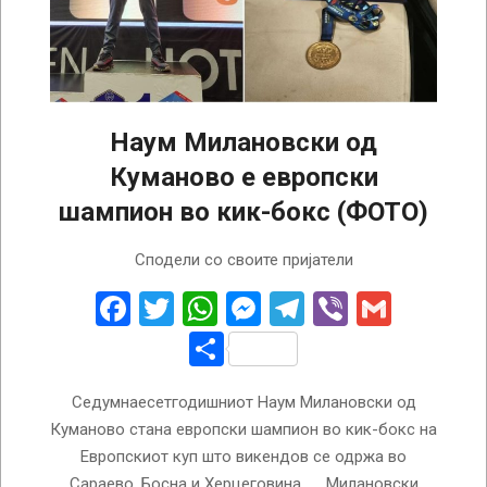
Наум Милановски од
Куманово е европски
шампион во кик-бокс (ФОТО)
2025-
Сподели со своите пријатели
04-
08
Facebook
Twitter
WhatsApp
Messenger
Telegram
Viber
Gmail
Share
Седумнаесетгодишниот Наум Милановски од
Куманово стана европски шампион во кик-бокс на
Европскиот куп што викендов се одржа во
Сараево, Босна и Херцеговина. Милановски