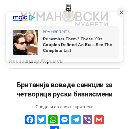
Skip
to
content
КУМАНОВСКИ
МУАБЕТИ
Primary
Navigation
Menu
Александар Абрамов
Британија воведе санкции за
четворица руски бизнисмени
2022-
Сподели со своите пријатели
11-
02
Facebook
Twitter
WhatsApp
Messenger
Telegram
Viber
Gmail