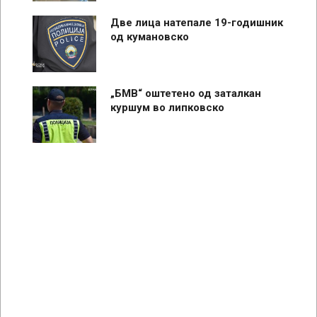
Две лица натепале 19-годишник
од кумановско
„БМВ“ оштетено од заталкан
куршум во липковско