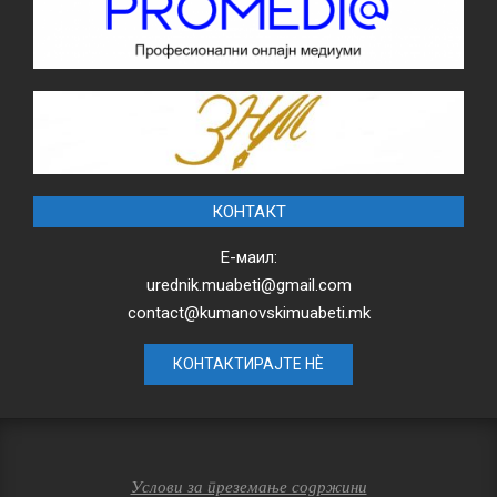
КОНТАКТ
Е-маил:
urednik.muabeti@gmail.com
contact@kumanovskimuabeti.mk
КОНТАКТИРАЈТЕ НЀ
Услови за преземање содржини