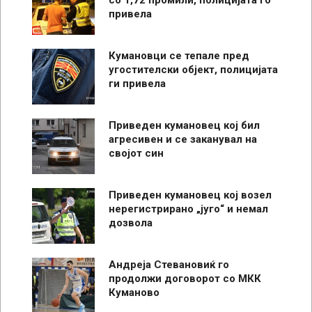
со 1,72 промили, полицијата го
привела
Кумановци се тепале пред
угостителски објект, полицијата
ги привела
Приведен кумановец кој бил
агресивен и се заканувал на
својот син
Приведен кумановец кој возел
нерегистрирано „југо“ и немал
дозвола
Андреја Стевановиќ го
продолжи договорот со МКК
Куманово