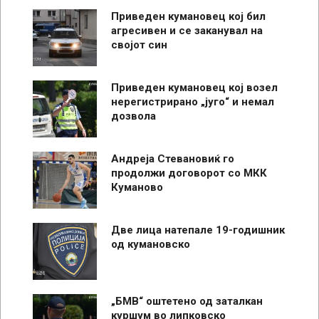
Приведен кумановец кој бил
агресивен и се заканувал на
својот син
Приведен кумановец кој возел
нерегистрирано „југо“ и немал
дозвола
Андреја Стевановиќ го
продолжи договорот со МКК
Куманово
Две лица натепале 19-годишник
од кумановско
„БМВ“ оштетено од заталкан
куршум во липковско