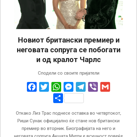
Новиот британски премиер и
неговата сопруга се побогати
и од кралот Чарлс
2022-
Сподели со своите пријатели
10-
25
Facebook
Twitter
WhatsApp
Messenger
Telegram
Viber
Gmail
Share
Откако Лиз Трас поднесе оставка во четвртокот,
Риши Сунак официјално ќе стане нов британски
премиер во вторник. Биографијата на него и
неговата сопруга Акшата Мурти е всушност повеќе