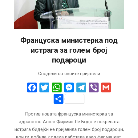
Француска министерка под
истрага за голем број
подароци
2023-
Сподели со своите пријатели
12-
23
Facebook
Twitter
WhatsApp
Messenger
Telegram
Viber
Gmail
Share
Против новата француска министерка за
здравство Агнес Фирмин Ле Бодо е покрената
истрага бидејќи не пријавила голем број подароци,
кои ги добила додека работела како фармацевт.