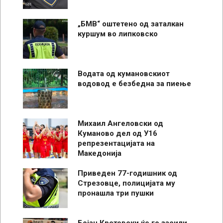
„БМВ“ оштетено од заталкан
куршум во липковско
Водата од кумановскиот
водовод е безбедна за пиење
Михаил Ангеловски од
Куманово дел од У16
репрезентацијата на
Македонија
Приведен 77-годишник од
Стрезовце, полицијата му
пронашла три пушки
Бојан Крстевски ќе го засили