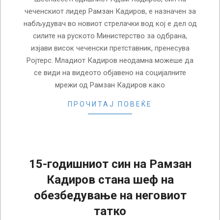
чеченскиот лидер Рамзан Кадиров, е назначен за
набљудувач во новиот стрелачки вод кој е дел од
силите на руското Министерство за одбрана,
изјави висок чеченски претставник, пренесува
Ројтерс. Младиот Кадиров неодамна можеше да
се види на видеото објавено на социјалните
мрежи од Рамзан Кадиров како
ПРОЧИТАЈ ПОВЕЌЕ
15-годишниот син на Рамзан
Кадиров стана шеф на
обезбедување на неговиот
татко