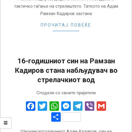
тактичко гаѓање на стрелиштето. Таткото на Адам
Рамзан Кадиров застана
ПРОЧИТАЈ ПОВЕЌЕ
16-годишниот син на Рамзан
Кадиров стана набљудувач во
стрелачкиот вод
2023-
Сподели со своите пријатели
11-
29
Facebook
Twitter
WhatsApp
Messenger
Telegram
Viber
Gmail
Share
Шеснаесетгодишниот Адам Кадиров, син на