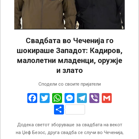
Свадбата во Чеченија го
шокираше Западот: Кадиров,
малолетни младенци, оружје
и злато
2025-
Сподели со своите пријатели
07-
05
Facebook
Twitter
WhatsApp
Messenger
Telegram
Viber
Gmail
Share
Додека светот зборуваше за свадбата на векот
на Џеф Безос, друга свадба се случи во Чеченија,