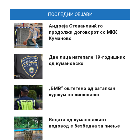
ПОСЛЕДНИ ОБЈАВИ
Андреја Стевановиќ го
продолжи договорот со МКК
Куманово
Две лица натепале 19-годишник
од кумановско
„БМВ“ оштетено од заталкан
куршум во липковско
Водата од кумановскиот
водовод е безбедна за пиење