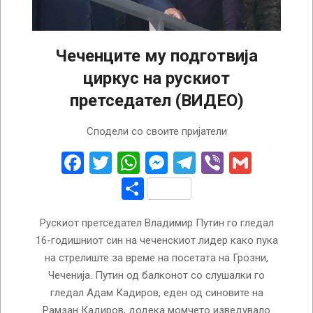
Чеченците му подготвија
циркус на рускиот
претседател (ВИДЕО)
2024-
Сподели со своите пријатели
08-
23
Facebook
Twitter
WhatsApp
Messenger
Telegram
Viber
Gmail
Share
Рускиот претседател Владимир Путин го гледал
16-годишниот син на чеченскиот лидер како пука
на стрелиште за време на посетата на Грозни,
Чеченија. Путин од балконот со слушалки го
гледал Адам Кадиров, еден од синовите на
Рамзан Кадиров, додека момчето изведувало