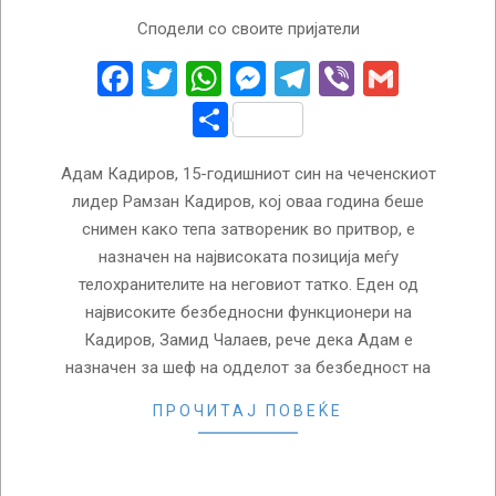
2023-
Сподели со своите пријатели
11-
06
Facebook
Twitter
WhatsApp
Messenger
Telegram
Viber
Gmail
Share
Адам Кадиров, 15-годишниот син на чеченскиот
лидер Рамзан Кадиров, кој оваа година беше
снимен како тепа затвореник во притвор, е
назначен на највисоката позиција меѓу
телохранителите на неговиот татко. Еден од
највисоките безбедносни функционери на
Кадиров, Замид Чалаев, рече дека Адам е
назначен за шеф на одделот за безбедност на
ПРОЧИТАЈ ПОВЕЌЕ