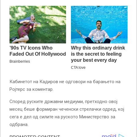
Кабинетот на Кадиров не одговори на барањето на
Ројтерс за коментар.
Според руските државни медиуми, претходно овој
месец беше формиран чеченски стрелачки одред, кој
сега е дел од силите на руското Министерство за
одбрана.