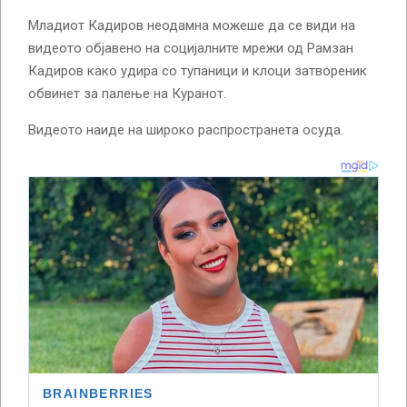
Младиот Кадиров неодамна можеше да се види на
видеото објавено на социјалните мрежи од Рамзан
Кадиров како удира со тупаници и клоци затвореник
обвинет за палење на Куранот.
Видеото наиде на широко распространета осуда.