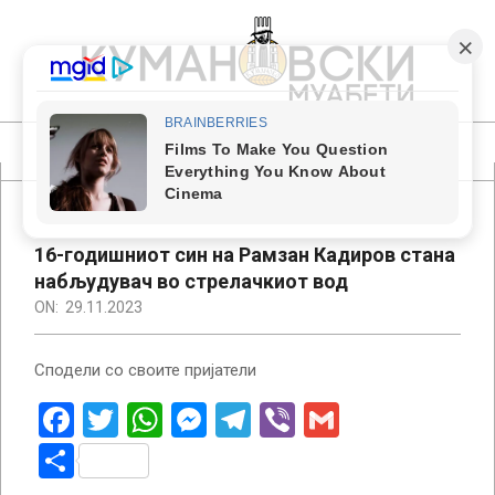
Skip
to
content
КУМАНОВСКИ
МУАБЕТИ
Primary
Navigation
Menu
16-годишниот син на Рамзан Кадиров стана
набљудувач во стрелачкиот вод
ON:
29.11.2023
Сподели со своите пријатели
Facebook
Twitter
WhatsApp
Messenger
Telegram
Viber
Gmail
Share