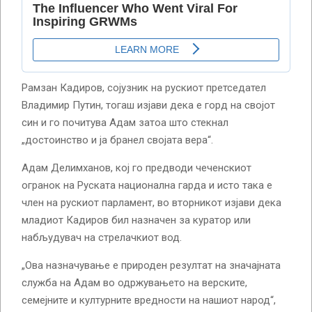
Рамзан Кадиров, сојузник на рускиот претседател
Владимир Путин, тогаш изјави дека е горд на својот
син и го почитува Адам затоа што стекнал
„достоинство и ја бранел својата вера“.
Адам Делимханов, кој го предводи чеченскиот
огранок на Руската национална гарда и исто така е
член на рускиот парламент, во вторникот изјави дека
младиот Кадиров бил назначен за куратор или
набљудувач на стрелачкиот вод.
„Ова назначување е природен резултат на значајната
служба на Адам во одржувањето на верските,
семејните и културните вредности на нашиот народ“,