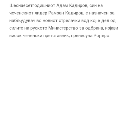
Шеснаесетгодишниот Адам Кадиров, син на
чеченскиот лидер Рамзан Кадиров, е назначен за
набљудувач во новиот стрелачки вод кој е дел од
силите на руското Министерство за одбрана, изјави
висок чеченски претставник, пренесува Ројтерс.