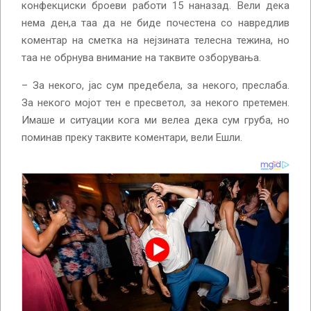
конфекциски броеви работи 15 наназад. Вели дека
нема ден,а таа да не биде почестена со навредлив
коментар на сметка на нејзината телесна тежина, но
таа не обрнува внимание на таквите озборувања.
– За некого, јас сум предебела, за некого, преслаба.
За некого мојот тен е пресветол, за некого претемен.
Имаше и ситуации кога ми велеа дека сум груба, но
поминав преку таквите коментари, вели Ешли.