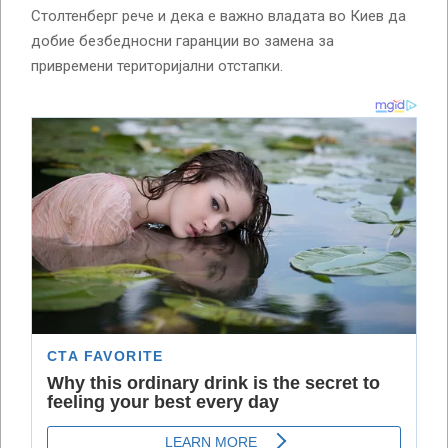
Столтенберг рече и дека е важно владата во Киев да
добие безбедносни гаранции во замена за
привремени територијални отстапки.