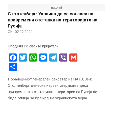
nato.int
Столтенберг: Украина да се согласи на
привремени отстапки на територијата на
Русија
ON:
02.12.2024
Сподели со своите пријатели
Facebook
Twitter
WhatsApp
Messenger
Telegram
Viber
Gmail
Share
Поранешниот генерален секретар на НАТО, Јенс
Столтенберг денеска изрази уверување дека
привременото отстапување територии на Русија ќе
биде опција за брз крај на украинската војна.