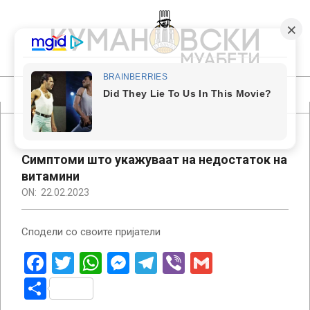
Skip
to
content
КУМАНОВСКИ
МУАБЕТИ
Primary
Navigation
Menu
Симптоми што укажуваат на недостаток на
витамини
ON:
22.02.2023
Сподели со своите пријатели
Facebook
Twitter
WhatsApp
Messenger
Telegram
Viber
Gmail
Share