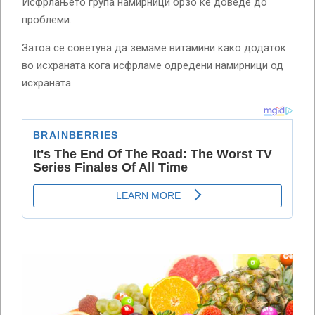
Исфрлањето група намирници брзо ќе доведе до
проблеми.
Затоа се советува да земаме витамини како додаток
во исхраната кога исфрламе одредени намирници од
исхраната.