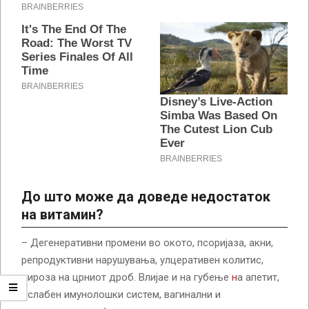
До што може да доведе недостаток
на витамин?
– Дегенеративни промени во окото, псоријаза, акни,
репродуктивни нарушувања, улцеративен колитис,
цироза на црниот дроб. Влијае и на губење
н
а апетит,
ослабен имунолошки систем, вагинални и