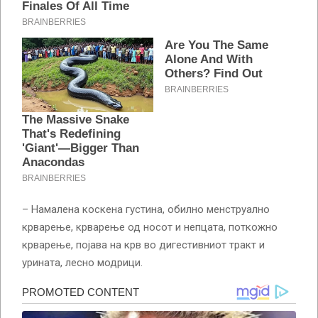
– Намалена коскена густина, обилно менструално
крварење, крварење од носот и непцата, поткожно
крварење, појава на крв во дигестивниот тракт и
урината, лесно модрици.