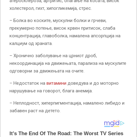
атеросклероза, артритис, опаѓање на косата, висок
холестерол, гихт, хипогликемија, стрес.
– Болка во коските, мускулни болки и грчеви,
прекумерно потење, висок крвен притисок, слаба
концентрација, главоболка, намалена апсорпција на
калциум од храната.
– Хронично заболување на црниот дроб,
некоординација на движењата, парализа на мускулите
одговорни за движењата на очите.
– Недостаток на
витамини
доведува и до моторно
нарушување на говорот, блага анемија.
– Неплодност, хиперпигментација, намалено либидо и
забавен раст на детето.