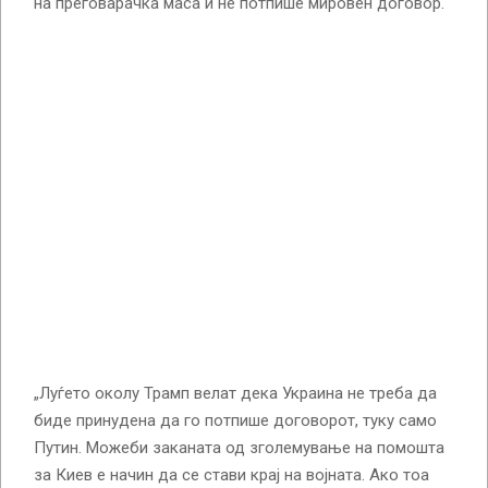
на преговарачка маса и не потпише мировен договор.
„Луѓето околу Трамп велат дека Украина не треба да
биде принудена да го потпише договорот, туку само
Путин. Можеби заканата од зголемување на помошта
за Киев е начин да се стави крај на војната. Ако тоа