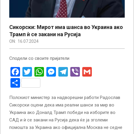
Сикорски: Мирот има шанса во Украина ако
Трамп ѝ се закани на Русија
ON:
16.07.2024
Сподели со своите пријатели
Facebook
Twitter
WhatsApp
Messenger
Telegram
Viber
Gmail
Share
Полскиот министер за надворешни работи Радослав
Сикорски оцени дека има реални шанси за мир во
Украина ако Доналд Трамп победи на изборите во
САД и ѝ се закани на Русија дека ќе ја зголеми
помошта за Украина ако официјална Москва не седне