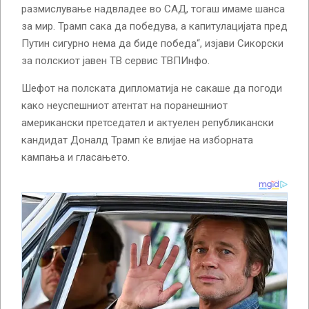
размислување надвладее во САД, тогаш имаме шанса
за мир. Трамп сака да победува, а капитулацијата пред
Путин сигурно нема да биде победа“, изјави Сикорски
за полскиот јавен ТВ сервис ТВПИнфо.
Шефот на полската дипломатија не сакаше да погоди
како неуспешниот атентат на поранешниот
американски претседател и актуелен републикански
кандидат Доналд Трамп ќе влијае на изборната
кампања и гласањето.