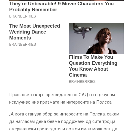
Прашањето кој е претседател во САД го оценувам
исклучиво низ призмата на интересите на Полска.
„А кога станува збор за интересите на Полска, сакам
да нагласам дека бевме поддржани од сите тројца
американски претседатели со кои имав можност да