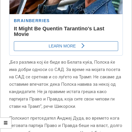
„Без разлика кој ќе биде во Белата куќа, Полска ќе
има добри односи со САД. За време на мојата посета
на САД се сретнав и со луѓето на Трамп. Не сакаме да
оставиме впечаток дека Полска навива за некој од
кандидатите. Не ја правиме истата грешка како
партијата Право и Правда, која сите свои чипови ги
стави на Трамп“, рече Шикорски.
Полскиот претседател Анджеј Дуда, во времето кога
неговата партија Право и Правда беше на власт, долго