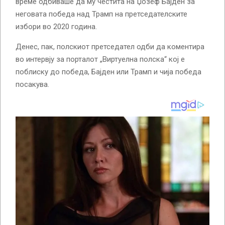
време одбиваше да му честита на Џозеф Бајден за
неговата победа над Трамп на претседателските
избори во 2020 година.
Денес, пак, полскиот претседател одби да коментира
во интервју за порталот „Виртуелна полска“ кој е
поблиску до победа, Бајден или Трамп и чија победа
посакува.