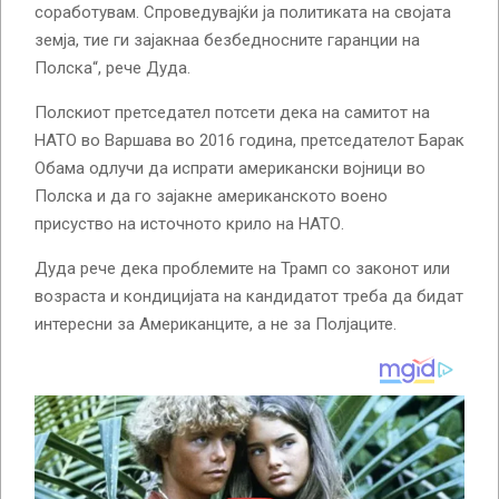
соработувам. Спроведувајќи ја политиката на својата
земја, тие ги зајакнаа безбедносните гаранции на
Полска“, рече Дуда.
Полскиот претседател потсети дека на самитот на
НАТО во Варшава во 2016 година, претседателот Барак
Обама одлучи да испрати американски војници во
Полска и да го зајакне американското воено
присуство на источното крило на НАТО.
Дуда рече дека проблемите на Трамп со законот или
возраста и кондицијата на кандидатот треба да бидат
интересни за Американците, а не за Полјаците.